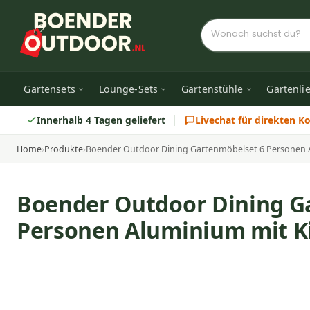
Gartensets
Lounge-Sets
Gartenstühle
Gartenli
Innerhalb 4 Tagen geliefert
Livechat für direkten K
Home
›
Produkte
›
Boender Outdoor Dining Gartenmöbelset 6 Personen 
Boender Outdoor Dining G
Personen Aluminium mit K