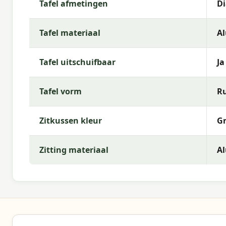
Tafel afmetingen
Di
Kontaktieren Sie uns gerne. Unser Expertenteam steht I
Warum Boender Outdoor?
Tafel materiaal
A
Bei Boender Outdoor wählen Sie Gartenmöbel, die Komfo
Produkte, schnelle Lieferung und fachkundige Beratun
Tafel uitschuifbaar
Ja
Tafel vorm
R
Zitkussen kleur
G
Zitting materiaal
A