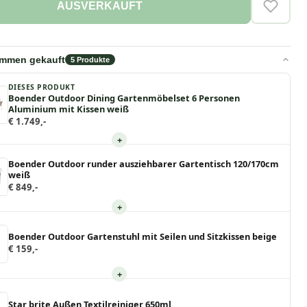
AUSVERKAUFT
VERLAN
ammen gekauft
5
Produkte
DIESES PRODUKT
Boender Outdoor Dining Gartenmöbelset 6 Personen
Aluminium mit Kissen weiß
€ 1.749,-
+
Boender Outdoor runder ausziehbarer Gartentisch 120/170cm
weiß
€ 849,-
+
Boender Outdoor Gartenstuhl mit Seilen und Sitzkissen beige
€ 159,-
+
Star brite Außen Textilreiniger 650ml