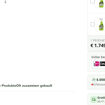
1
PRODUK
€ 1.749
Sicher be
6.00
4
Perso
e Produkte
Oft zusammen gekauft
Grati
ab €1