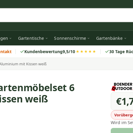
egen
Gartentische
Sonnenschirme
Gartenbänke
ontakt
Kundenbewertung
9,5/10
30 Tage Rü
★★★★★
Aluminium mit Kissen weiß
artenmöbelset 6
issen weiß
€1,
Vorüberge
Wird im Se