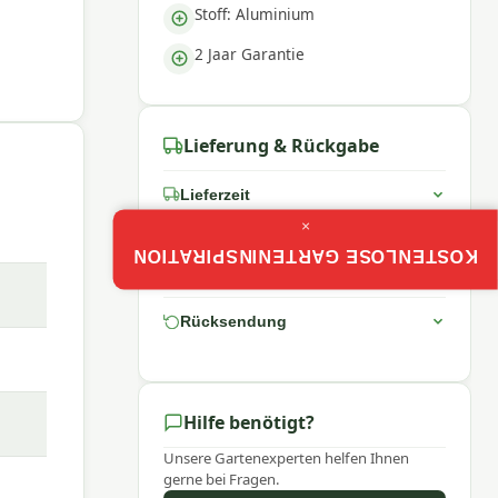
Stoff: Aluminium
2 Jaar Garantie
Lieferung & Rückgabe
Lieferzeit
×
oße
KOSTENLOSE GARTENINSPIRATION
Lieferung & Montage
Rücksendung
 einen
Hilfe benötigt?
Unsere Gartenexperten helfen Ihnen
omfort
gerne bei Fragen.