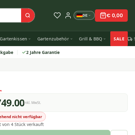
€ 0,00
DE
Gartenkissen
Gartenzubehör
Grill & BBQ
SALE
ckgabe
2 Jahre Garantie
749.00
Inkl. MwSt.
hend nicht verfügbar
t von 4 Stück verkauft