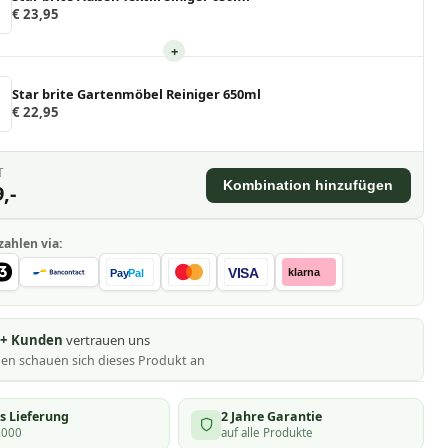
€ 23,95
+
Star brite Gartenmöbel Reiniger 650ml
€ 22,95
T
Kombination hinzufügen
,-
zahlen via:
VISA
klarna
Pay
Pal
0+ Kunden
vertrauen uns
nen schauen
sich dieses Produkt an
s Lieferung
2 Jahre Garantie
.000
auf alle Produkte