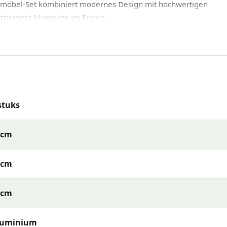
enmöbel-Set kombiniert modernes Design mit hochwertigen
entspannte Momente im Freien.
möbel-Sets
leicht und rostbeständig.
t nur elegant, sondern auch beständig gegen verschiedene
stuks
auf eine Länge von 170 cm verstellbar, ideal für kleine und gr
2cm
70 cm).
3cm
Textilene-Sitzfläche, kombiniert mit stilvollen Seildetails für
9cm
terfestem Polyestergewebe und Schaumstoff, die zusätzlichen K
luminium