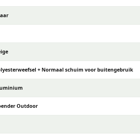
Jaar
bietet die perfekte Balance zwischen Stil, Funktionalität und
Stühle mit Kissen machen dieses Set ideal für vielfältige Outd
Partys.
ige
lyesterweefsel + Normaal schuim voor buitengebruik
pps in Top-Zustand:
tte mit einem feuchten Tuch und mildem Reinigungsmittel.
luminium
r lagern Sie sie an regnerischen Tagen ein, um die Qualität zu
oender Outdoor
mutz und Witterungseinflüssen zu schützen.
Beratung?
enmöbel-Set 6 Personen Aluminium mit Kissen Weiß
?