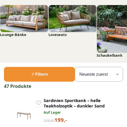
Lounge-Bänke
Loveseats
Schaukelbank
Filtern
47 Produkte
Sardinien Sportbank – helle
Teakholzoptik – dunkler Sand
Auf Lager
199,-
228,85