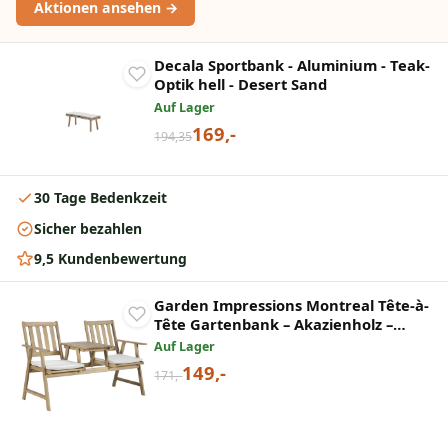
Aktionen ansehen →
Decala Sportbank - Aluminium - Teak-
Optik hell - Desert Sand
Auf Lager
169,-
194,35
30 Tage Bedenkzeit
Sicher bezahlen
9,5 Kundenbewertung
Garden Impressions Montreal Tête-à-
Tête Gartenbank – Akazienholz –
Desert Taupe
Auf Lager
149,-
171,-