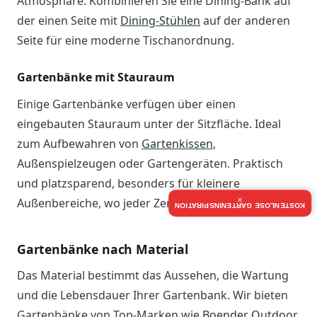
Atmosphäre. Kombinieren Sie eine Dining-Bank auf
der einen Seite mit
Dining-Stühlen
auf der anderen
Seite für eine moderne Tischanordnung.
Gartenbänke mit Stauraum
Einige Gartenbänke verfügen über einen
eingebauten Stauraum unter der Sitzfläche. Ideal
zum Aufbewahren von
Gartenkissen
,
Außenspielzeugen oder Gartengeräten. Praktisch
und platzsparend, besonders für kleinere
×
Außenbereiche, wo jeder Zentimeter zählt.
KOSTENLOSE GARTENINSPIRATION
Gartenbänke nach Material
Das Material bestimmt das Aussehen, die Wartung
und die Lebensdauer Ihrer Gartenbank. Wir bieten
Gartenbänke von Top-Marken wie
Boender Outdoor