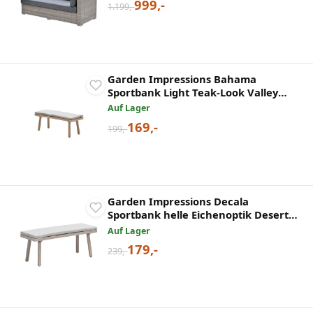
999,-
1.199,-
Garden Impressions Bahama
Sportbank Light Teak-Look Valley
Sand
Auf Lager
169,-
199,-
Garden Impressions Decala
Sportbank helle Eichenoptik Desert
Sand
Auf Lager
179,-
239,-