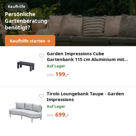
Kaufhilfe
Persönliche
Gartenberatung
benötigt?
Kaufhilfe starten →
Garden Impressions Cube
Gartenbank 115 cm Aluminium mit
Kissen
Auf Lager
199,-
229,-
Tirolo Loungebank Taupe - Garden
Impressions
Auf Lager
699,-
829,-