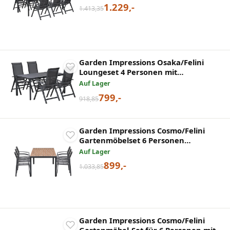
1.229,-
1.413,35
Garden Impressions Osaka/Felini
Loungeset 4 Personen mit
verstellbaren Stühlen
Auf Lager
799,-
918,85
Garden Impressions Cosmo/Felini
Gartenmöbelset 6 Personen
Teakholzoptik Tisch 220 cm
Auf Lager
899,-
1.033,85
Garden Impressions Cosmo/Felini