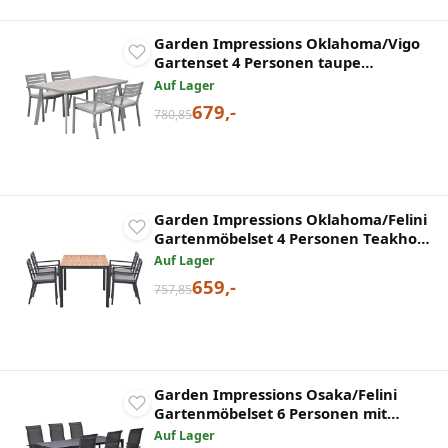
Garden Impressions Oklahoma/Vigo
Gartenset 4 Personen taupe
stapelbare Stühle 160 cm
Auf Lager
679,-
780,85
Garden Impressions Oklahoma/Felini
Gartenmöbelset 4 Personen Teakholz-
Optik Tisch 160 cm
Auf Lager
659,-
757,85
Garden Impressions Osaka/Felini
Gartenmöbelset 6 Personen mit
verstellbaren Stühlen
Auf Lager