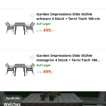
Garden Impressions Dido Stühle
schwarz 4 Stück + Terni Tisch 160 cm
Auf Lager
499,-
574,-
Garden Impressions Dido Stühle
moosgrün 4 Stück + Terni Tisch 160
cm
Auf Lager
499,-
574,-
Kaufhilfe
Welches