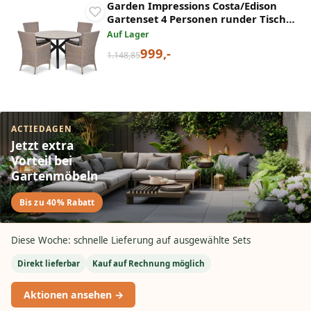
Garden Impressions Costa/Edison
Gartenset 4 Personen runder Tisch
mit Wicker-Stühlen
Auf Lager
999,-
1.148,85
ACTIEDAGEN
Jetzt extra
Vorteil bei
Gartenmöbeln
Bis zu 40% Rabatt
Diese Woche: schnelle Lieferung auf ausgewählte Sets
Direkt lieferbar
Kauf auf Rechnung möglich
Aktionen ansehen →