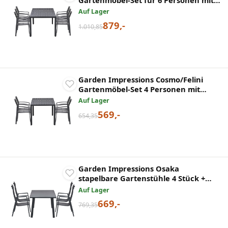
Gartenmöbel-Set für 6 Personen mit
Tisch 220 cm
Auf Lager
879,-
1.010,85
Garden Impressions Cosmo/Felini
Gartenmöbel-Set 4 Personen mit
Tisch 160 cm
Auf Lager
569,-
654,35
Garden Impressions Osaka
stapelbare Gartenstühle 4 Stück +
Terni Tisch 160 cm
Auf Lager
669,-
769,35