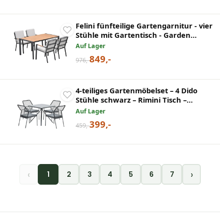
Felini fünfteilige Gartengarnitur - vier
Stühle mit Gartentisch - Garden
Impressions
Auf Lager
849,-
976,-
4-teiliges Gartenmöbelset – 4 Dido
Stühle schwarz – Rimini Tisch –
Garden Impressions
Auf Lager
399,-
459,-
‹
›
1
2
3
4
5
6
7