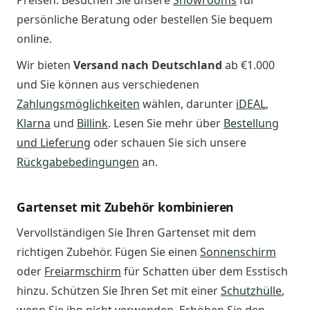
Preisen. Besuchen Sie unsere
Showrooms
für
persönliche Beratung oder bestellen Sie bequem
online.
Wir bieten
Versand nach Deutschland
ab €1.000
und Sie können aus verschiedenen
Zahlungsmöglichkeiten
wählen, darunter
iDEAL
,
Klarna
und
Billink
. Lesen Sie mehr über
Bestellung
und Lieferung
oder schauen Sie sich unsere
Rückgabebedingungen
an.
Gartenset mit Zubehör kombinieren
Vervollständigen Sie Ihren Gartenset mit dem
richtigen Zubehör. Fügen Sie einen
Sonnenschirm
oder
Freiarmschirm
für Schatten über dem Esstisch
hinzu. Schützen Sie Ihren Set mit einer
Schutzhülle
,
wenn Sie ihn nicht verwenden. Erhöhen Sie den