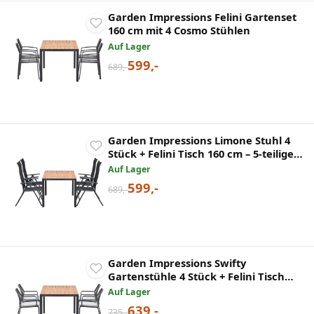
Garden Impressions Felini Gartenset
160 cm mit 4 Cosmo Stühlen
Auf Lager
599,-
689,-
Garden Impressions Limone Stuhl 4
Stück + Felini Tisch 160 cm – 5-teilige
Aluminium-Gartengarnitur
Auf Lager
599,-
689,-
Garden Impressions Swifty
Gartenstühle 4 Stück + Felini Tisch
160 cm
Auf Lager
639,-
735,-