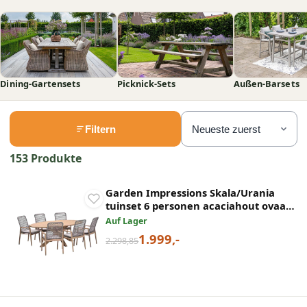
Dining-Gartensets
Picknick-Sets
Außen-Barsets
Filtern
153 Produkte
Garden Impressions Skala/Urania
tuinset 6 personen acaciahout ovaal
220 cm
Auf Lager
1.999,-
2.298,85