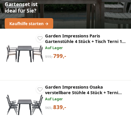
Gartenset ist
ideal für Sie?
Kaufhilfe starten →
Garden Impressions Paris
Gartenstühle 4 Stück + Tisch Terni 160
cm
Auf Lager
799,-
919,-
Garden Impressions Osaka
verstellbare Stühle 4 Stück + Terni
Tisch
Auf Lager
839,-
965,-