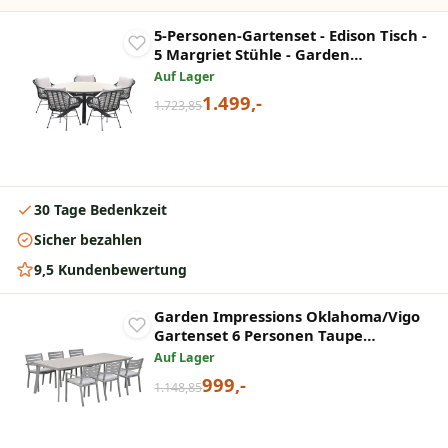
5-Personen-Gartenset - Edison Tisch -
5 Margriet Stühle - Garden
Impressions
Auf Lager
1.499,-
1.723,85
30 Tage Bedenkzeit
Sicher bezahlen
9,5 Kundenbewertung
Garden Impressions Oklahoma/Vigo
Gartenset 6 Personen Taupe
stapelbare Stühle 230 cm
Auf Lager
999,-
1.148,85