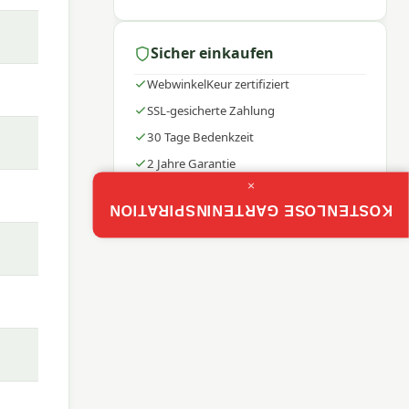
ern
nd
Sicher einkaufen
WebwinkelKeur zertifiziert
SSL-gesicherte Zahlung
ment
30 Tage Bedenkzeit
2 Jahre Garantie
×
KOSTENLOSE GARTENINSPIRATION
t. Die
 –