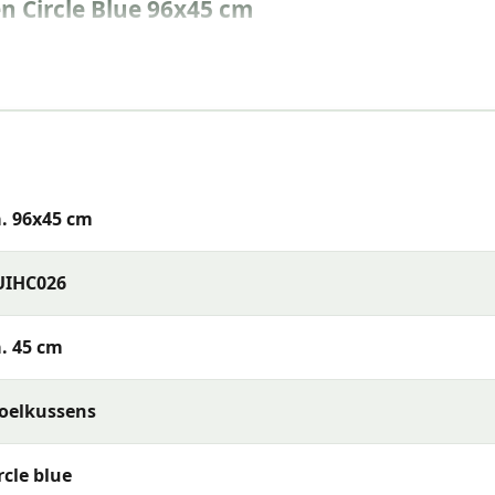
n Circle Blue 96x45 cm
. 96x45 cm
UIHC026
. 45 cm
oelkussens
tur (falls abnehmbar) oder reinigen Sie den Stoff mit ein
rcle blue