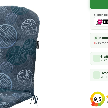
Sicher be
6.00
2
Perso
Grati
ab €1
Live
Mo–Fr
9,5
D