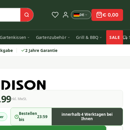
€ 0,00
DE
Gartenkissen
Gartenzubehör
Grill & BBQ
SALE
ckgabe
2 Jahre Garantie
.99
Inkl. MwSt.
Bestellen
innerhalb 4 Werktagen bei
23:59
er
Ihnen
bis