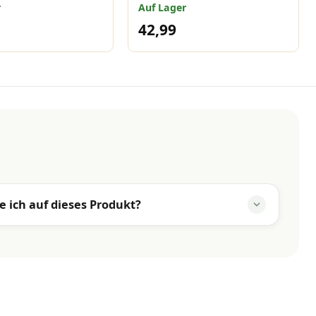
Circle blau 105x50 cm
r
Auf Lager
42,99
e ich auf dieses Produkt?