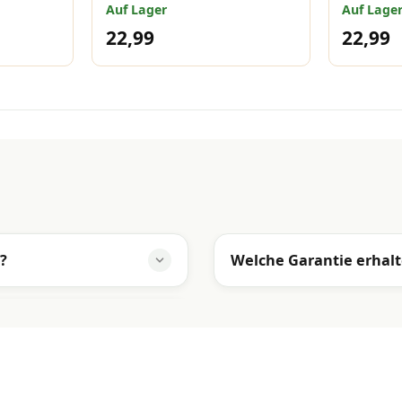
5 cm
Auf Lager
Auf Lage
22,99
22,99
?
Welche Garantie erhalt