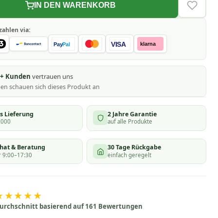
IN DEN WARENKORB
VERLAN
zahlen via:
VISA
klarna
Pay
Pal
0+ Kunden
vertrauen uns
nen schauen
sich dieses Produkt an
s Lieferung
2 Jahre Garantie
.000
auf alle Produkte
chat & Beratung
30 Tage Rückgabe
 9:00–17:30
einfach geregelt
★★★★★
urchschnitt basierend auf 161 Bewertungen