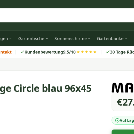
egen
Gartentische
Sonnenschirme
Gartenbänke
ontakt
Kundenbewertung
9,5/10
30 Tage Rü
★★★★★
e Circle blau 96x45
€27
Auf Lag