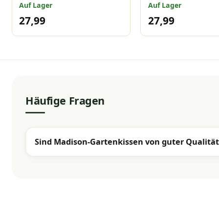
cm
Circle grün 96x4
Auf Lager
Auf Lager
27,99
27,99
Häufige Fragen
Sind Madison-Gartenkissen von guter Qualität