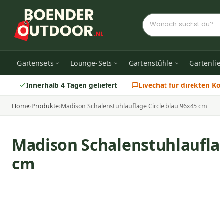
Gartensets
Lounge-Sets
Gartenstühle
Gartenli
Innerhalb 4 Tagen geliefert
Livechat für direkten K
Home
›
Produkte
›
Madison Schalenstuhlauflage Circle blau 96x45 cm
Madison Schalenstuhlauflag
cm