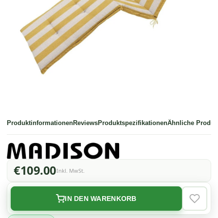
Produktinformationen
Reviews
Produktspezifikationen
Ähnliche Produk
€109.00
Inkl. MwSt.
IN DEN WARENKORB
VERLAN