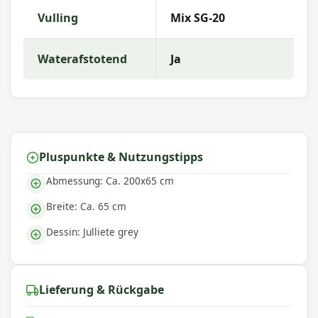
Warum Madison?
Vulling
Mix SG-20
Mit
Madison
entscheiden Sie sich für hochwertige
Gartenkissen mit ausgezeichneter Farbechtheit
Waterafstotend
Ja
und Komfort. Die Kollektion zeichnet sich durch
trendige Designs, langlebige Materialien und eine
hervorragende Passform aus – perfekt für einen
komfortablen Außenbereich.
Pluspunkte & Nutzungstipps
Abmessung: Ca. 200x65 cm
Breite: Ca. 65 cm
Dessin: Julliete grey
Lieferung & Rückgabe