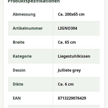
Produktspezifikationen
Artikelnummer:
LIGNO304
EAN:
8713229076429
Abmessung
Ca. 200x65 cm
Marke:
Madison
Artikelnummer
LIGNO304
Farbe:
grey
Abmessung:
Ca. 200x65 cm
Breite
Ca. 65 cm
Stoff:
50% Cotton 45% Polyester 5% Other fibers
Kategorie
Liegestuhlkissen
Füllung:
Mix SG-20
Farbechtheit:
7 oder 8
Dessin
Julliete grey
Wasserabweisend:
Wasserabweisend
Dikte
Ca. 6 cm
Garantie:
2 Jahre
EAN
8713229076429
Gebrauchsanweisung
Waschen Sie den Kissenbezug bei niedriger