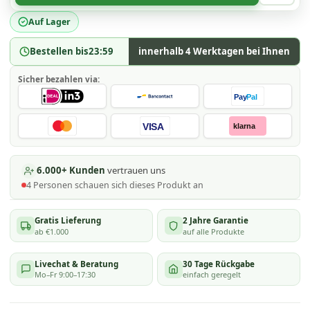
Auf Lager
Bestellen bis
23:59
innerhalb 4 Werktagen bei Ihnen
Sicher bezahlen via:
Pay
Pal
VISA
klarna
6.000+ Kunden
vertrauen uns
4
Personen schauen
sich dieses Produkt an
Gratis Lieferung
2 Jahre Garantie
ab €1.000
auf alle Produkte
Livechat & Beratung
30 Tage Rückgabe
Mo–Fr 9:00–17:30
einfach geregelt