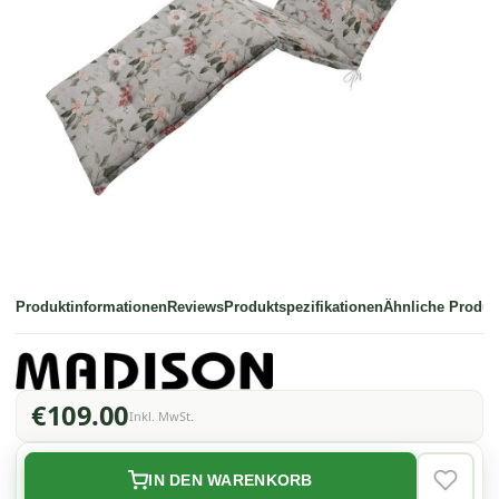
Produktinformationen
Reviews
Produktspezifikationen
Ähnliche Produk
€109.00
Inkl. MwSt.
IN DEN WARENKORB
VERLAN