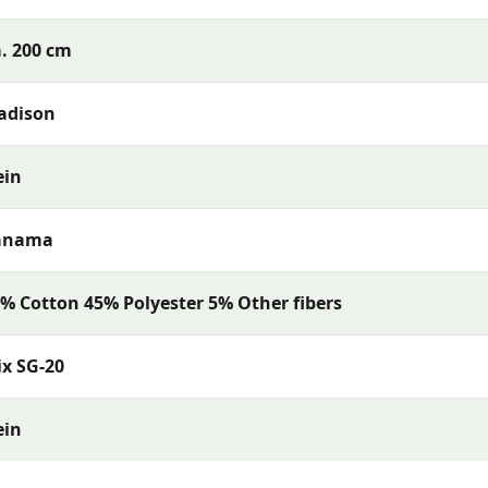
. 200 cm
Gartenkissen mit ausgezeichneter Farbechtheit und Komfor
anglebige Materialien und eine hervorragende Passform aus
adison
ein
anama
% Cotton 45% Polyester 5% Other fibers
x SG-20
ein