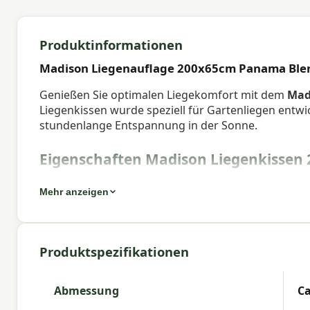
Produktinformationen
Madison Liegenauflage 200x65cm Panama Ble
Genießen Sie optimalen Liegekomfort mit dem
Mad
Liegenkissen wurde speziell für Gartenliegen entwi
stundenlange Entspannung in der Sonne.
Eigenschaften Madison Liegenkissen
Artikelnummer:
LIGSB340
Mehr anzeigen
EAN:
8713229076436
Marke:
Madison
Produktspezifikationen
Farbe:
blend
Abmessung:
Ca. 200x65 cm
Abmessung
Ca