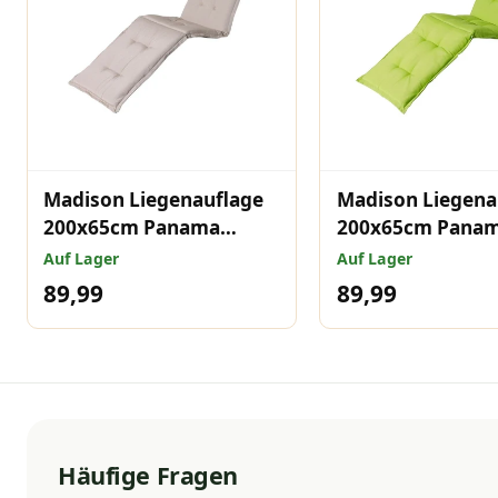
Madison Liegenauflage
Madison Liegena
200x65cm Panama
200x65cm Panam
Leinen
Auf Lager
Auf Lager
89,99
89,99
Häufige Fragen