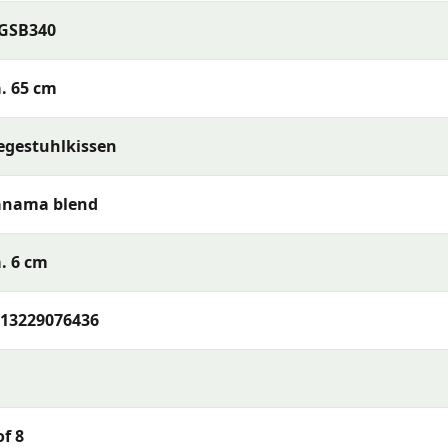
ern
IGSB340
. 65 cm
egestuhlkissen
tur (sofern abnehmbar) oder reinigen Sie den Stoff mit e
anama blend
as Kissen vollständig trocknen, bevor Sie es verstauen. Be
hutzhülle oder in Innenräumen auf – so bleiben Farben und
. 6 cm
 benötigt?
13229076436
0x65cm Panama Blend
oder möchten Sie mehr über das
uns gerne telefonisch, per E-Mail oder WhatsApp. Unser T
 Auswahl, die am besten zu Ihrer Terrasse und Ihren Wüns
of 8