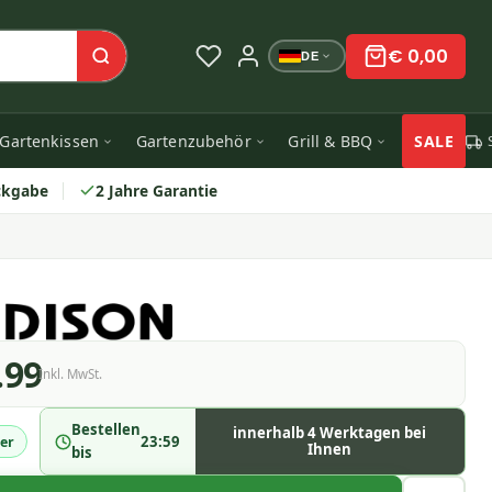
€ 0,00
DE
Gartenkissen
Gartenzubehör
Grill & BBQ
SALE
ckgabe
2 Jahre Garantie
.99
Inkl. MwSt.
Bestellen
innerhalb 4 Werktagen bei
23:59
er
Ihnen
bis