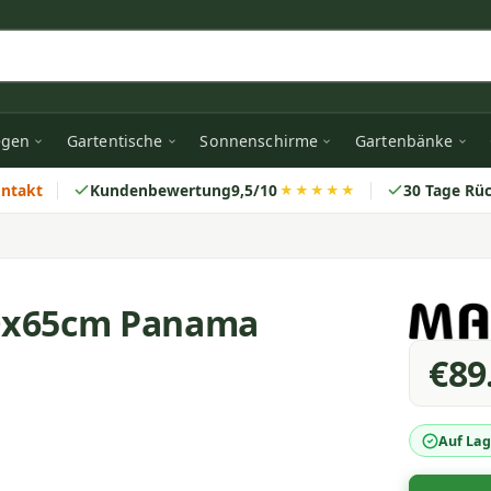
egen
Gartentische
Sonnenschirme
Gartenbänke
ontakt
Kundenbewertung
9,5/10
30 Tage Rü
★★★★★
00x65cm Panama
€89
Auf Lag