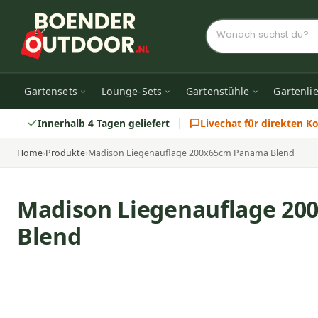
Gartensets
Lounge-Sets
Gartenstühle
Gartenli
Innerhalb 4 Tagen geliefert
Livechat für direkten K
Home
›
Produkte
›
Madison Liegenauflage 200x65cm Panama Blend
Madison Liegenauflage 2
Blend