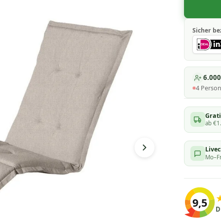
Sicher be
6.00
4
Perso
Grati
ab €1
Live
Mo–Fr
9,5
D