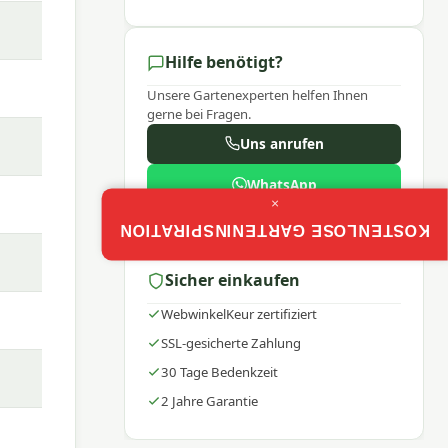
Hilfe benötigt?
Unsere Gartenexperten helfen Ihnen
gerne bei Fragen.
Uns anrufen
WhatsApp
inem
×
Mo–Fr: 9:00–17:30
wahren
KOSTENLOSE GARTENINSPIRATION
Sicher einkaufen
WebwinkelKeur zertifiziert
SSL-gesicherte Zahlung
eam
30 Tage Bedenkzeit
chen
2 Jahre Garantie