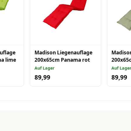
uflage
Madison Liegenauflage
Madison
a lime
200x65cm Panama rot
200x65
salbei
Auf Lager
Auf Lage
89,99
89,99