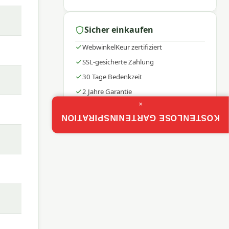
wahren
Sicher einkaufen
WebwinkelKeur zertifiziert
SSL-gesicherte Zahlung
eam
30 Tage Bedenkzeit
chen
2 Jahre Garantie
×
KOSTENLOSE GARTENINSPIRATION
t. Die
 –