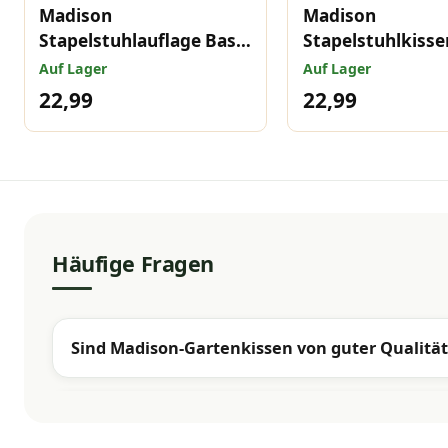
Madison
Madison
Stapelstuhlauflage Basic
Stapelstuhlkisse
blau 97x49 cm
green 97x49 cm
Auf Lager
Auf Lager
22,99
22,99
Häufige Fragen
Sind Madison-Gartenkissen von guter Qualität