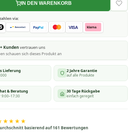
IN DEN WARENKORB
VERLAN
zahlen via:
VISA
klarna
Pay
Pal
0+ Kunden
vertrauen uns
nen schauen
sich dieses Produkt an
s Lieferung
2 Jahre Garantie
.000
auf alle Produkte
chat & Beratung
30 Tage Rückgabe
 9:00–17:30
einfach geregelt
★★★★★
urchschnitt basierend auf 161 Bewertungen