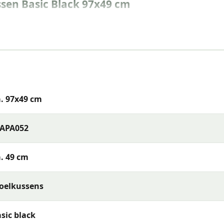
sen Basic Black 97x49 cm
. 97x49 cm
TAPA052
. 49 cm
oelkussens
tur (falls abnehmbar) oder reinigen Sie den Stoff mit ein
sic black