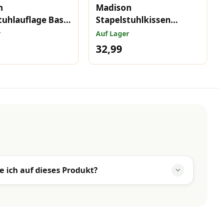
n
Madison
tuhlauflage Basic
Stapelstuhlkissen
7x49 cm
Panama black 97x49 cm
r
Auf Lager
32,99
e ich auf dieses Produkt?