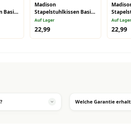
Madison
Madiso
n Basic
Stapelstuhlkissen Basic
Stapels
Taupe 97x49 cm
Grey 9
Auf Lager
Auf Lage
22,99
22,99
?
Welche Garantie erhalt