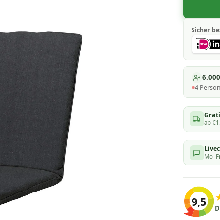
Sicher be
6.00
4
Perso
Grati
ab €1
Live
Mo–Fr
9,5
D