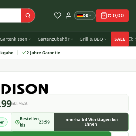
€ 0,00
DE
Gartenkissen
Gartenzubehör
Grill & BBQ
SALE
ckgabe
2 Jahre Garantie
.99
Inkl. MwSt.
Bestellen
innerhalb 4 Werktagen bei
23:59
er
Ihnen
bis