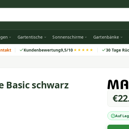
egen
Gartentische
Sonnenschirme
Gartenbänke
ontakt
Kundenbewertung
9,5/10
30 Tage Rü
★★★★★
e Basic schwarz
€22
Auf Lag