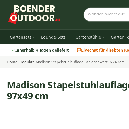
Gartensets
Lounge-Sets
Gartenstühle
Gartenli
Innerhalb 4 Tagen geliefert
Livechat für direkten K
Home
›
Produkte
›
Madison Stapelstuhlauflage Basic schwarz 97x49 cm
Madison Stapelstuhlauflag
97x49 cm