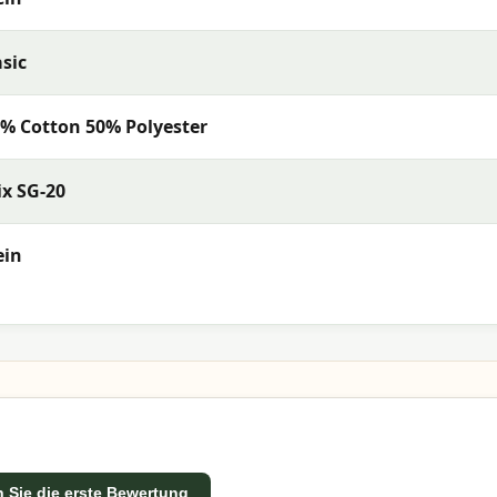
sic
% Cotton 50% Polyester
x SG-20
ein
 Sie die erste Bewertung