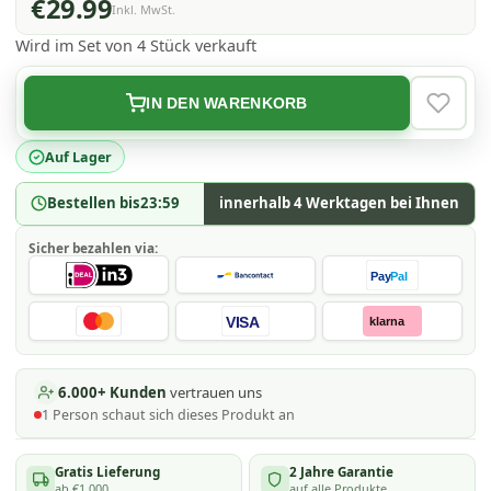
€29.99
Inkl. MwSt.
Wird im Set von 4 Stück verkauft
IN DEN WARENKORB
VERLAN
Auf Lager
Bestellen bis
23:59
innerhalb 4 Werktagen bei Ihnen
Sicher bezahlen via:
Pay
Pal
VISA
klarna
6.000+ Kunden
vertrauen uns
1
Person schaut
sich dieses Produkt an
Gratis Lieferung
2 Jahre Garantie
ab €1.000
auf alle Produkte