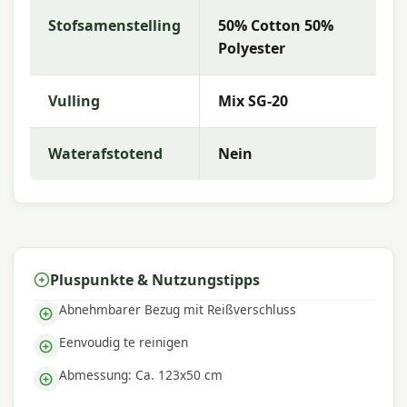
Team von Gartenmöbel-Experten hilft Ihnen gerne
Stofsamenstelling
50% Cotton 50%
bei der Auswahl, die am besten zu Ihrer Terrasse
Polyester
und Ihren Wünschen passt.
Warum Madison?
Vulling
Mix SG-20
Mit
Madison
entscheiden Sie sich für hochwertige
Waterafstotend
Nein
Gartenkissen mit ausgezeichneter Farbechtheit
und Komfort. Die Kollektion zeichnet sich durch
trendige Designs, strapazierfähige Materialien
und eine ausgezeichnete Passform aus – perfekt
für einen komfortablen Außenbereich.
Pluspunkte & Nutzungstipps
Abnehmbarer Bezug mit Reißverschluss
Eenvoudig te reinigen
Abmessung: Ca. 123x50 cm