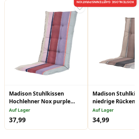
KOSTENLOSE GARTENINSPIRATION
Madison Stuhlkissen
Madison Stuhlkis
Hochlehner Nox purple
niedrige Rückenl
123x50 cm
dust 105x50 cm
Auf Lager
Auf Lager
37,99
34,99