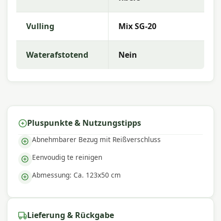
Warum Madison?
Vulling
Mix SG-20
Mit
Madison
entscheiden Sie sich für hochwertige
Gartenkissen mit ausgezeichneter Farbechtheit
und Komfort. Die Kollektion zeichnet sich durch
Waterafstotend
Nein
trendige Designs, langlebige Materialien und eine
hervorragende Passform aus – perfekt für einen
komfortablen Außenbereich.
Pluspunkte & Nutzungstipps
Abnehmbarer Bezug mit Reißverschluss
Eenvoudig te reinigen
Abmessung: Ca. 123x50 cm
Lieferung & Rückgabe