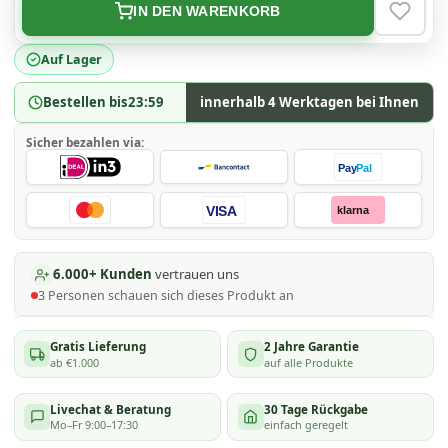
IN DEN WARENKORB
VERLAN
Auf Lager
Bestellen bis
23:59
innerhalb 4 Werktagen bei Ihnen
Sicher bezahlen via:
Pay
Pal
VISA
klarna
6.000+ Kunden
vertrauen uns
3
Personen schauen
sich dieses Produkt an
Gratis Lieferung
2 Jahre Garantie
ab €1.000
auf alle Produkte
Livechat & Beratung
30 Tage Rückgabe
Mo–Fr 9:00–17:30
einfach geregelt