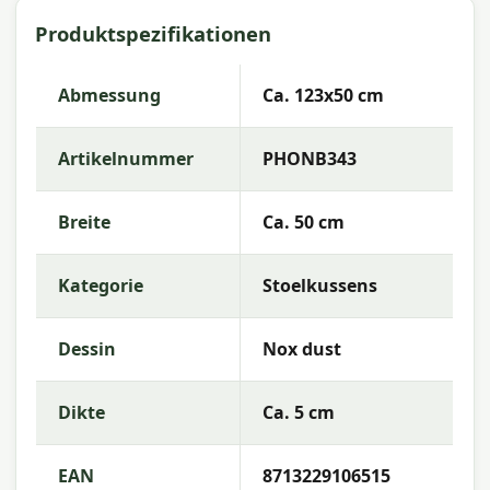
Hochlehner Nox dust 123x50 cm
Produktspezifikationen
Artikelnummer:
PHONB343
EAN:
8713229106515
Abmessung
Ca. 123x50 cm
Marke:
Madison
Artikelnummer
PHONB343
Farbe:
dust
Abmessung:
Ca. 123x50 cm
Breite
Ca. 50 cm
Stoff:
50% Baumwolle 45% Polyester 5% andere
Fasern
Kategorie
Stoelkussens
Füllung:
Mix SG-20
Dessin
Nox dust
Farbechtheit:
6 von 8
Garantie:
2 Jahre
Dikte
Ca. 5 cm
Gebrauchsanleitung
EAN
8713229106515