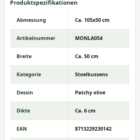
Produktspezifikationen
105x50 cm
Artikelnummer:
MONLA054
Abmessung
Ca. 105x50 cm
EAN:
8713229230142
Artikelnummer
MONLA054
Marke:
Madison
Farbe:
olive
Breite
Ca. 50 cm
Abmessung:
Ca. 105x50 cm
Kategorie
Stoelkussens
Stoff:
50% Baumwolle 50% Polyester
Füllung:
Mix SG-20
Dessin
Patchy olive
Farbechtheit:
4 von 8
Dikte
Ca. 6 cm
Garantie:
2 Jahre
Gebrauchsanweisung
EAN
8713229230142
Waschen Sie den Kissenbezug bei niedriger