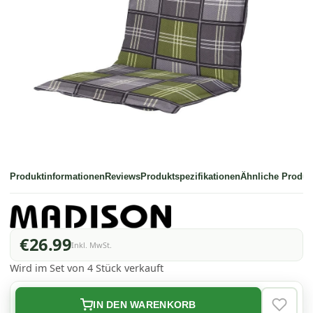
Produktinformationen
Reviews
Produktspezifikationen
Ähnliche Produk
€26.99
Inkl. MwSt.
Wird im Set von 4 Stück verkauft
IN DEN WARENKORB
VERLAN