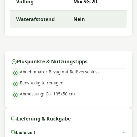
Vulling
Mix SG-20
Warum Madison?
Mit
Madison
entscheiden Sie sich für hochwertige
Waterafstotend
Nein
Gartenkissen mit ausgezeichneter Farbechtheit
und Komfort. Die Kollektion zeichnet sich durch
trendige Designs, langlebige Materialien und eine
hervorragende Passform aus – perfekt für einen
komfortablen Außenbereich.
Pluspunkte & Nutzungstipps
Abnehmbarer Bezug mit Reißverschluss
Eenvoudig te reinigen
Abmessung: Ca. 105x50 cm
Lieferung & Rückgabe
Lieferzeit