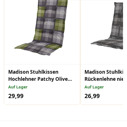
Madison Stuhlkissen
Madison Stuhlkis
Hochlehner Patchy Olive
Rückenlehne nied
123x50 cm
Grey 105x50 cm
Auf Lager
Auf Lager
29,99
26,99