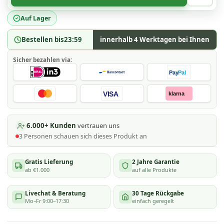
Auf Lager
Bestellen bis
23:59
innerhalb 4 Werktagen bei Ihnen
Sicher bezahlen via:
Pay
Pal
VISA
klarna
6.000+ Kunden
vertrauen uns
3
Personen schauen
sich dieses Produkt an
Gratis Lieferung
2 Jahre Garantie
ab €1.000
auf alle Produkte
Livechat & Beratung
30 Tage Rückgabe
Mo–Fr 9:00–17:30
einfach geregelt