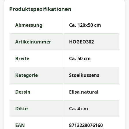
natural 120x50 cm
Produktspezifikationen
Artikelnummer:
HOGEO302
Abmessung
Ca. 120x50 cm
EAN:
8713229076160
Marke:
Madison
Artikelnummer
HOGEO302
Farbe:
natural
Breite
Ca. 50 cm
Abmessungen:
Ca. 120x50 cm
Stoff:
50% Baumwolle 45% Polyester 5% Sonstige
Kategorie
Stoelkussens
Fasern
Füllung:
Mischung SG-20
Dessin
Elisa natural
Farbechtheit:
7 oder 8
Dikte
Ca. 4 cm
Wasserabweisend:
Wasserabweisend
Garantie:
2 Jahre
EAN
8713229076160