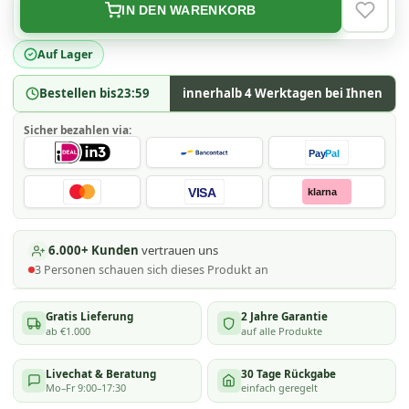
IN DEN WARENKORB
VERLAN
Auf Lager
Bestellen bis
23:59
innerhalb 4 Werktagen bei Ihnen
Sicher bezahlen via:
Pay
Pal
VISA
klarna
6.000+ Kunden
vertrauen uns
3
Personen schauen
sich dieses Produkt an
Gratis Lieferung
2 Jahre Garantie
ab €1.000
auf alle Produkte
Livechat & Beratung
30 Tage Rückgabe
Mo–Fr 9:00–17:30
einfach geregelt