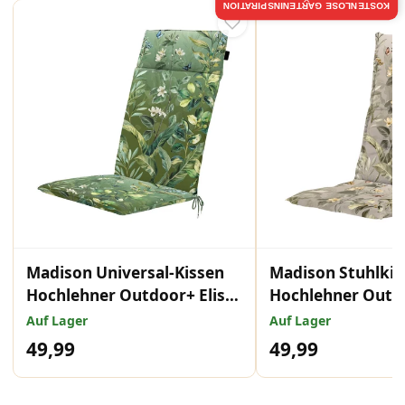
KOSTENLOSE GARTENINSPIRATION
Madison Universal-Kissen
Madison Stuhlkis
Hochlehner Outdoor+ Elisa
Hochlehner Outdo
Grün 120x50 cm
natural 123x50 c
Auf Lager
Auf Lager
49,99
49,99