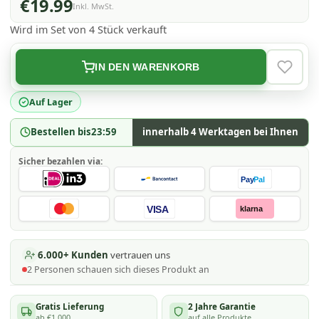
€19.99
Inkl. MwSt.
Wird im Set von 4 Stück verkauft
IN DEN WARENKORB
VERLAN
Auf Lager
Bestellen bis
23:59
innerhalb 4 Werktagen bei Ihnen
Sicher bezahlen via:
Pay
Pal
VISA
klarna
6.000+ Kunden
vertrauen uns
2
Personen schauen
sich dieses Produkt an
Gratis Lieferung
2 Jahre Garantie
ab €1.000
auf alle Produkte