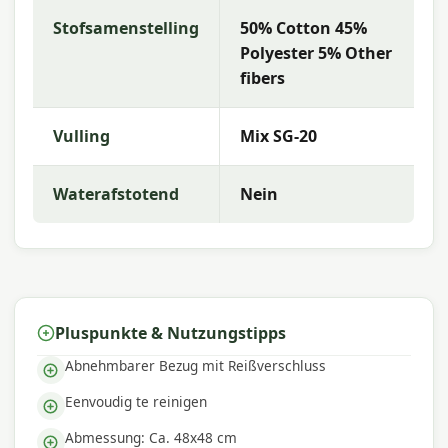
Leistungs-Verhältnis. Madison bietet ein
Stofsamenstelling
50% Cotton 45%
umfangreiches Sortiment mit hoher Farbechtheit
und hervorragendem Komfort, damit Sie die beste
Polyester 5% Other
Wahl für Ihren Außenbereich treffen können.
fibers
Vulling
Mix SG-20
Waterafstotend
Nein
Pluspunkte & Nutzungstipps
Abnehmbarer Bezug mit Reißverschluss
Eenvoudig te reinigen
Abmessung: Ca. 48x48 cm