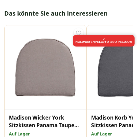
Das könnte Sie auch interessieren
×
KOSTENLOSE GARTENINSPIRATION
Madison Wicker York
Madison Korb Yo
Sitzkissen Panama Taupe
Sitzkissen Panam
48x48 cm
48x48 cm
Auf Lager
Auf Lager