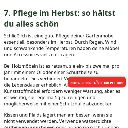
7. Pflege im Herbst: so hältst
du alles schön
Schließlich ist eine gute Pflege deiner Gartenmöbel
essentiell, besonders im Herbst. Durch Regen, Wind
und schwankende Temperaturen haben deine Möbel
und Accessoires viel zu ertragen.
Bei Holzmöbeln ist es ratsam, sie ein- bis zweimal pro
Jahr mit einem Öl oder einer Schutzbeize zu
behandeln. Dies verhindert Vergrauung und verlängert
×
KOSTENLOSE GARTENINSPIRATION
die Lebensdauer erheblich. Aluminium- und
Kunststoffmöbel erfordern weniger Wartung, aber es
ist wichtig, sie regelmäßig zu reinigen und
möglicherweise mit einer Schutzhülle abzudecken.
Kissen und Plaids lagert man am besten, wenn sie
nicht verwendet werden. Verwende wasserdichte
Aufbewahrungsboxen
oder bringe sie nach drinnen.