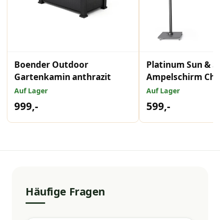
Boender Outdoor
Platinum Sun & S
Gartenkamin anthrazit
Ampelschirm Chal
350x260 weiß
Auf Lager
Auf Lager
999,-
599,-
Häufige Fragen