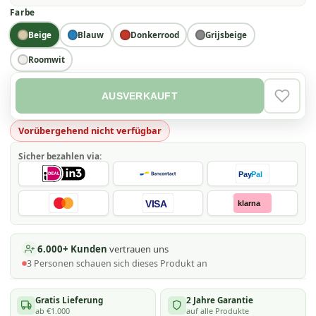
Farbe
Beige
Blauw
Donkerrood
Grijsbeige
Roomwit
AUSVERKAUFT
VERLAN
Vorübergehend nicht verfügbar
Sicher bezahlen via:
Pay
Pal
VISA
klarna
6.000+ Kunden
vertrauen uns
3
Personen schauen
sich dieses Produkt an
Gratis Lieferung
2 Jahre Garantie
ab €1.000
auf alle Produkte