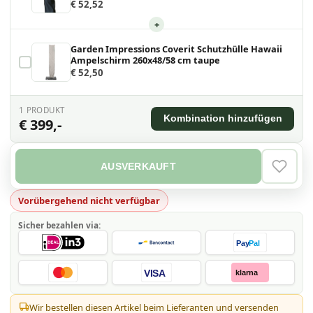
€ 52,52
+
Garden Impressions Coverit Schutzhülle Hawaii
Ampelschirm 260x48/58 cm taupe
€ 52,50
1
PRODUKT
Kombination hinzufügen
€ 399,-
AUSVERKAUFT
VERLAN
Vorübergehend nicht verfügbar
Sicher bezahlen via:
Pay
Pal
VISA
klarna
Wir bestellen diesen Artikel beim Lieferanten und versenden