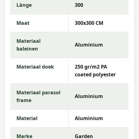
Länge
300
hochwertige Gartenmöbel mit einem
ausgezeichneten Preis-Leistungs-Verhältnis. Wir
bieten ein umfangreiches Sortiment, schnelle
Maat
300x300 CM
Lieferung und fachkundige Beratung, damit Sie
die beste Wahl für Ihren Außenbereich treffen
können.
Materiaal
Aluminium
baleinen
Materiaal doek
250 gr/m2 PA
coated polyester
Materiaal parasol
Aluminium
frame
Material
Aluminium
Marke
Garden