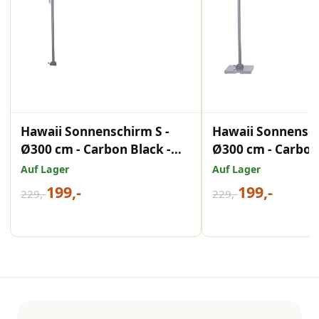
Hawaii Sonnenschirm S -
Hawaii Sonnensch
Ø300 cm - Carbon Black -
Ø300 cm - Carbon 
Hellgrau
Schwarz
Auf Lager
Auf Lager
199,-
199,-
229,-
229,-