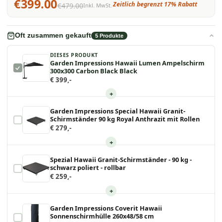
€399.00
Zeitlich begrenzt 17% Rabatt
€479.00
Inkl. MwSt.
Oft zusammen gekauft
5
Produkte
DIESES PRODUKT
Garden Impressions Hawaii Lumen Ampelschirm
300x300 Carbon Black Black
€ 399,-
+
Garden Impressions Special Hawaii Granit-
Schirmständer 90 kg Royal Anthrazit mit Rollen
€ 279,-
+
Spezial Hawaii Granit-Schirmständer - 90 kg -
schwarz poliert - rollbar
€ 259,-
+
Garden Impressions Coverit Hawaii
Sonnenschirmhülle 260x48/58 cm