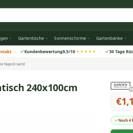
egen
Gartentische
Sonnenschirme
Gartenbänke
ontakt
Kundenbewertung
9,5/10
30 Tage Rü
★★★★★
e Napoli sand
ntisch 240x100cm
€1,
Noch 4 