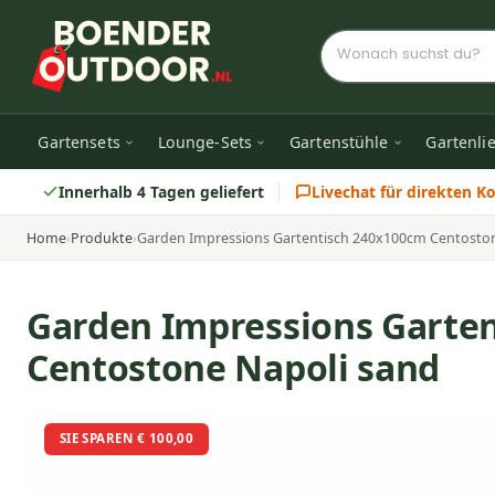
Gartensets
Lounge-Sets
Gartenstühle
Gartenli
Innerhalb 4 Tagen geliefert
Livechat für direkten K
Home
›
Produkte
›
Garden Impressions Gartentisch 240x100cm Centoston
Garden Impressions Garte
Centostone Napoli sand
SIE SPAREN € 100,00