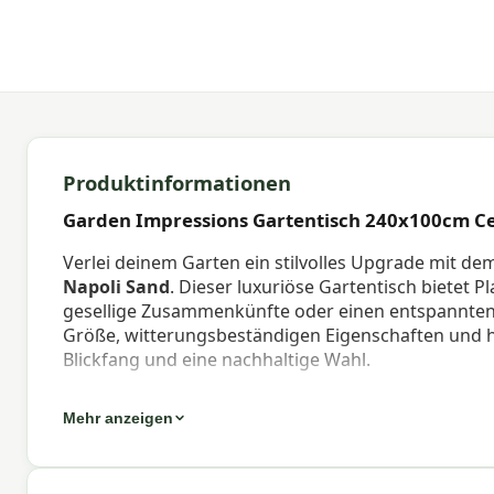
Produktinformationen
Garden Impressions Gartentisch 240x100cm Ce
Verlei deinem Garten ein stilvolles Upgrade mit d
Napoli Sand
. Dieser luxuriöse Gartentisch bietet 
gesellige Zusammenkünfte oder einen entspannten
Größe, witterungsbeständigen Eigenschaften und ho
Blickfang und eine nachhaltige Wahl.
Die Tischplatte besteht aus Centostone® – einem re
Mehr anzeigen
kompakter, kratzfester und hitzebeständiger ist. 
einen warmen, natürlichen Look aus, der sowohl in
Das dunkelgraue Aluminiumgestell macht den Garten