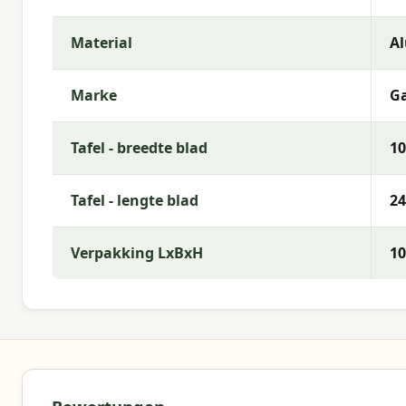
Mit
Garden Impressions
entscheidest du dich für
Leistungs-Verhältnis. Wir bieten ein umfangreiches
Material
A
du die beste Wahl für deinen Außenbereich treffen 
Marke
Ga
Tafel - breedte blad
1
Tafel - lengte blad
2
Verpakking LxBxH
10