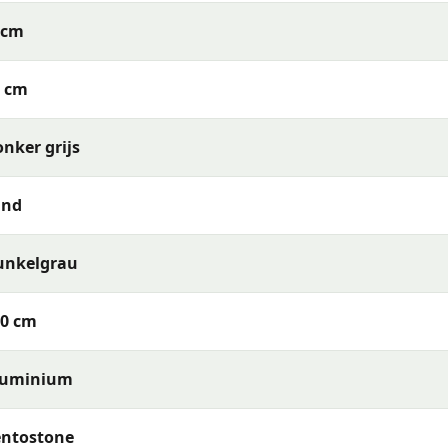
9cm
gsbedingungen.
tät.
6 cm
nker grijs
 ihn regelmäßig mit einem weichen Tuch und mildem Reini
and
und nimmt keine Feuchtigkeit auf, sodass Ränder oder Fleck
st du mit lauwarmem Seifenwasser und einem weichen Sch
hülle empfohlen.
unkelgrau
igt?
40 cm
n
Gartentisch
erfahren? Kontaktiere uns gerne. Rufe uns a
nseren Webshop. Unser Team von Gartenmöbelexperten ste
luminium
entostone