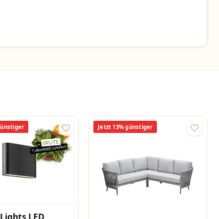
günstiger
Jetzt 13% günstiger
Lights LED