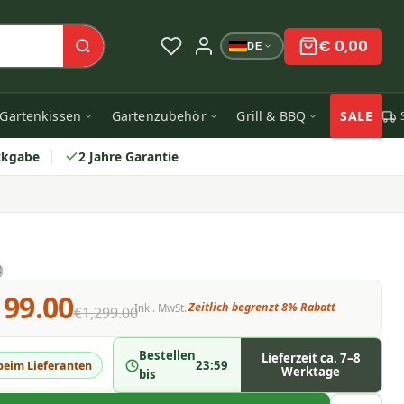
€ 0,00
DE
Gartenkissen
Gartenzubehör
Grill & BBQ
SALE
ckgabe
2 Jahre Garantie
199.00
Zeitlich begrenzt 8% Rabatt
Inkl. MwSt.
€1,299.00
Bestellen
Lieferzeit ca. 7–8
23:59
beim Lieferanten
Werktage
bis