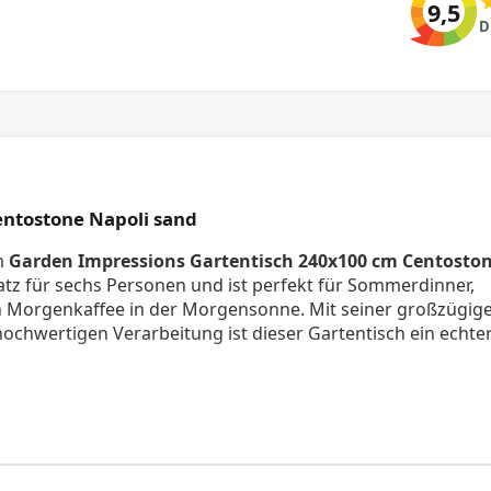
9,5
D
ntostone Napoli sand
em
Garden Impressions Gartentisch 240x100 cm Centosto
Platz für sechs Personen und ist perfekt für Sommerdinner,
 Morgenkaffee in der Morgensonne. Mit seiner großzügig
chwertigen Verarbeitung ist dieser Gartentisch ein echte
volutionären, extrem harten Material, das Keramik ähnelt,
Dank der sandfarbenen
Napoli Sand
-Oberfläche strahlt die Pla
 moderne als auch klassische Gartenkonzepte perfekt passt
tisch nicht nur robust und stabil, sondern auch pflegelei