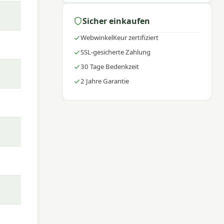
Sicher einkaufen
WebwinkelKeur zertifiziert
SSL-gesicherte Zahlung
30 Tage Bedenkzeit
2 Jahre Garantie
ger
en
wamm.
n,
ht