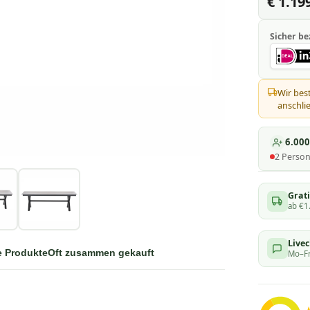
€ 1.199
Sicher be
Wir bes
anschlie
6.00
2
Perso
Grati
ab €1
Live
e Produkte
Oft zusammen gekauft
Mo–Fr