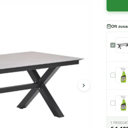
Oft zus
1
PRODUK