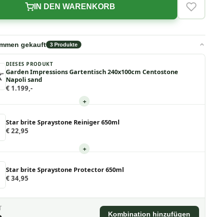
IN DEN WARENKORB
VERLAN
ammen gekauft
3
Produkte
DIESES PRODUKT
Garden Impressions Gartentisch 240x100cm Centostone
Napoli sand
€ 1.199,-
+
Star brite Spraystone Reiniger 650ml
€ 22,95
+
Star brite Spraystone Protector 650ml
€ 34,95
T
Kombination hinzufügen