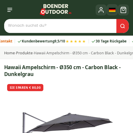
★★★★★
Kundenbewertung
9,5/10
30 Tage Rückgabe
2 Jah
Home
›
Produkte
›
Hawaii Ampelschirm - Ø350 cm - Carbon Black - Dunkelg
Hawaii Ampelschirm - Ø350 cm - Carbon Black -
Dunkelgrau
SIE SPAREN € 80,00