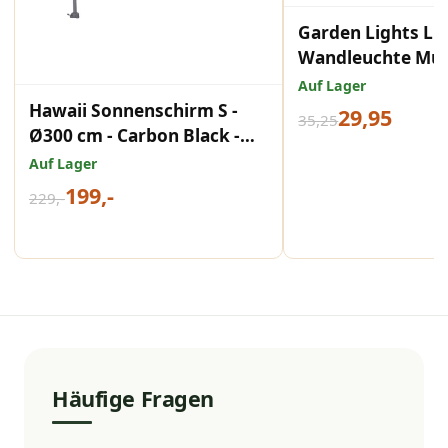
Garden Lights LE
Wandleuchte Mur
warmweißes Lich
Auf Lager
Hawaii Sonnenschirm S -
29,95
35,25
Ø300 cm - Carbon Black -
Hellgrau
Auf Lager
199,-
229,-
Häufige Fragen