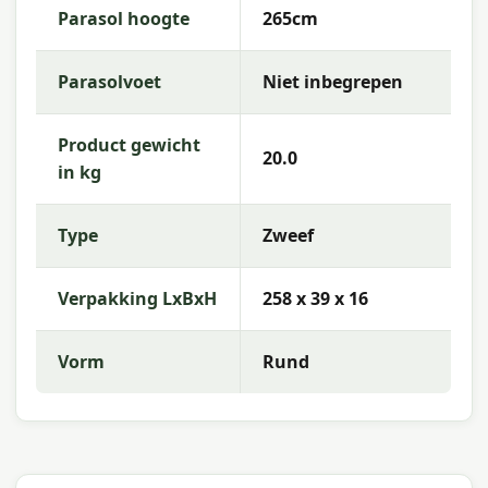
Parasol hoogte
265cm
Parasolvoet
Niet inbegrepen
Product gewicht
20.0
in kg
Type
Zweef
Verpakking LxBxH
258 x 39 x 16
Vorm
Rund