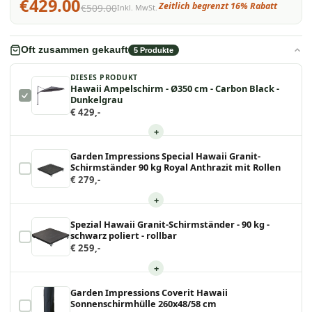
€429.00
Zeitlich begrenzt 16% Rabatt
€509.00
Inkl. MwSt.
Oft zusammen gekauft
5
Produkte
DIESES PRODUKT
Hawaii Ampelschirm - Ø350 cm - Carbon Black -
Dunkelgrau
€ 429,-
+
Garden Impressions Special Hawaii Granit-
Schirmständer 90 kg Royal Anthrazit mit Rollen
€ 279,-
+
Spezial Hawaii Granit-Schirmständer - 90 kg -
schwarz poliert - rollbar
€ 259,-
+
Garden Impressions Coverit Hawaii
Sonnenschirmhülle 260x48/58 cm