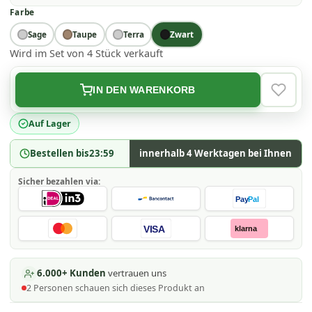
Farbe
Sage
Taupe
Terra
Zwart
Wird im Set von 4 Stück verkauft
IN DEN WARENKORB
VERLAN
Auf Lager
Bestellen bis
23:59
innerhalb 4 Werktagen bei Ihnen
Sicher bezahlen via:
Pay
Pal
VISA
klarna
6.000+ Kunden
vertrauen uns
2
Personen schauen
sich dieses Produkt an