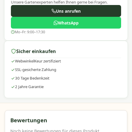
Gartenmöbel und Accessoires mit einem
Unsere Gartenexperten helfen Ihnen gerne bei Fragen.
ausgezeichneten Preis-Leistungs-Verhältnis. Wir
Uns anrufen
bieten ein umfangreiches Sortiment, schnelle
Lieferung und fachkundige Beratung, damit Sie
WhatsApp
die beste Wahl für Ihren Außenbereich treffen
Mo–Fr: 9:00–17:30
können.
Sicher einkaufen
WebwinkelKeur zertifiziert
SSL-gesicherte Zahlung
30 Tage Bedenkzeit
2 Jahre Garantie
Bewertungen
Noch keine Bewertungen für dieses Produkt.