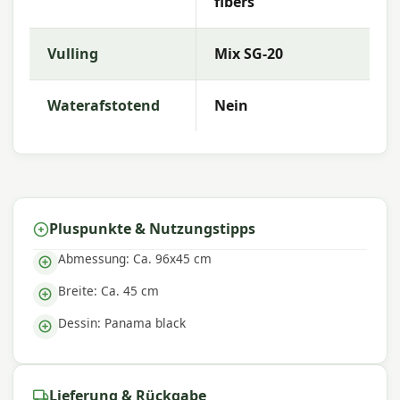
fibers
Mit
Madison
entscheiden Sie sich für hochwertige
Gartenkissen mit ausgezeichneter Farbechtheit
Vulling
Mix SG-20
und Komfort. Die Kollektion zeichnet sich durch
trendige Designs, langlebige Materialien und eine
hervorragende Passform aus – perfekt für einen
Waterafstotend
Nein
komfortablen Außenbereich.
Pluspunkte & Nutzungstipps
Abmessung: Ca. 96x45 cm
Breite: Ca. 45 cm
Dessin: Panama black
Lieferung & Rückgabe