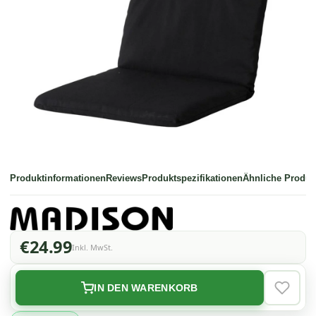
Produktinformationen
Reviews
Produktspezifikationen
Ähnliche Produk
€24.99
Inkl. MwSt.
IN DEN WARENKORB
VERLAN