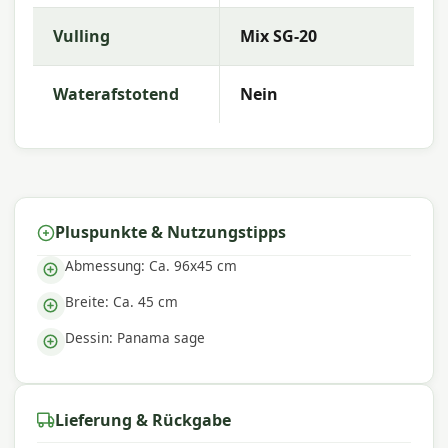
Mit
Madison
entscheiden Sie sich für hochwertige
Vulling
Mix SG-20
Gartenkissen mit ausgezeichneter Farbechtheit
und Komfort. Die Kollektion zeichnet sich durch
trendige Designs, langlebige Materialien und eine
Waterafstotend
Nein
hervorragende Passform aus – perfekt für einen
komfortablen Außenbereich.
Pluspunkte & Nutzungstipps
Abmessung: Ca. 96x45 cm
Breite: Ca. 45 cm
Dessin: Panama sage
Lieferung & Rückgabe