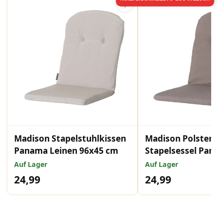
Madison Stapelstuhlkissen
Madison Polster 
Panama Leinen 96x45 cm
Stapelsessel Pan
96x45 cm
Auf Lager
Auf Lager
24,99
24,99