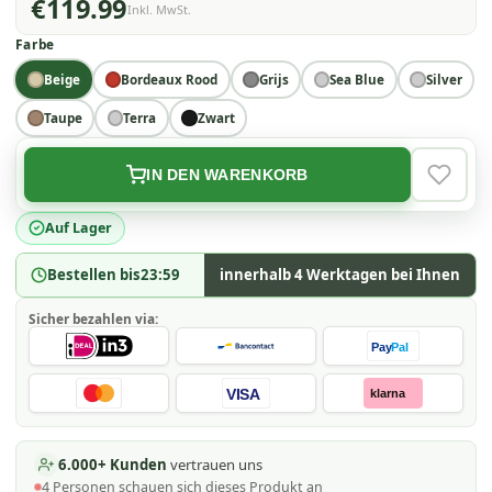
€119.99
Inkl. MwSt.
Farbe
Beige
Bordeaux Rood
Grijs
Sea Blue
Silver
Taupe
Terra
Zwart
IN DEN WARENKORB
VERLAN
Auf Lager
Bestellen bis
23:59
innerhalb 4 Werktagen bei Ihnen
Sicher bezahlen via:
Pay
Pal
VISA
klarna
6.000+ Kunden
vertrauen uns
4
Personen schauen
sich dieses Produkt an