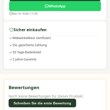
besuchen Sie unseren Webshop. Unser Team von
WhatsApp
Gartenmöbelexperten steht Ihnen gerne zur
Verfügung!
Mo–Fr: 9:00–17:30
Warum Madison?
Sicher einkaufen
Mit
Madison
entscheiden Sie sich für hochwertige
und nachhaltige Gartenaccessoires mit einem
WebwinkelKeur zertifiziert
ausgezeichneten Preis-Leistungs-Verhältnis. Wir
SSL-gesicherte Zahlung
bieten ein breites Sortiment, schnelle Lieferung
30 Tage Bedenkzeit
und fachkundige Beratung, damit Sie Ihren
Außenbereich vertrauensvoll einrichten können.
2 Jahre Garantie
Bewertungen
Noch keine Bewertungen für dieses Produkt.
Schreiben Sie die erste Bewertung