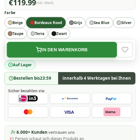
€119.99
Inkl. MwSt.
Farbe
Beige
Bordeaux Rood
Grijs
Sea Blue
Silver
Taupe
Terra
Zwart
IN DEN WARENKORB
VERLAN
Auf Lager
Bestellen bis
23:59
innerhalb 4 Werktagen bei Ihnen
Sicher bezahlen via:
Pay
Pal
VISA
klarna
6.000+ Kunden
vertrauen uns
1
Person schaut
sich dieses Produkt an