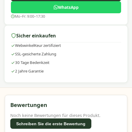
Warum Madison?
WhatsApp
Mit
Madison
entscheiden Sie sich für hochwertige
Mo–Fr: 9:00–17:30
und langlebige Gartenaccessoires mit einem
ausgezeichneten Preis-Leistungs-Verhältnis. Wir
bieten eine breite Auswahl, schnelle Lieferung und
Sicher einkaufen
fachkundige Beratung, damit Sie Ihren
Außenbereich vertrauensvoll gestalten können.
WebwinkelKeur zertifiziert
SSL-gesicherte Zahlung
30 Tage Bedenkzeit
2 Jahre Garantie
Bewertungen
Noch keine Bewertungen für dieses Produkt.
Schreiben Sie die erste Bewertung