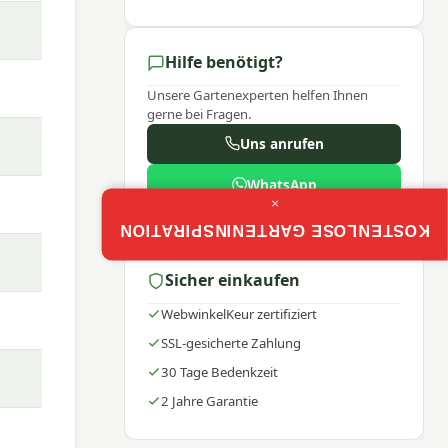
Hilfe benötigt?
Unsere Gartenexperten helfen Ihnen
gerne bei Fragen.
Uns anrufen
WhatsApp
×
Mo–Fr: 9:00–17:30
KOSTENLOSE GARTENINSPIRATION
em
wahren
Sicher einkaufen
eiben
WebwinkelKeur zertifiziert
SSL-gesicherte Zahlung
30 Tage Bedenkzeit
 über
2 Jahre Garantie
r