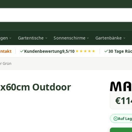
egen
Gartentische
Sonnenschirme
Gartenbänke
ontakt
Kundenbewertung
9,5/10
30 Tage Rü
★★★★★
r Grün
0x60cm Outdoor
€11
Auf Lag