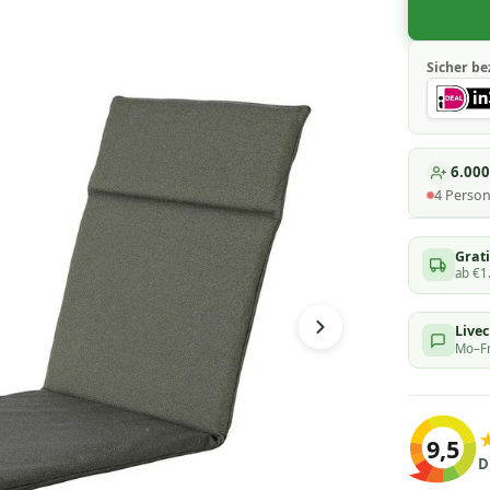
Sicher be
6.00
4
Perso
Grati
ab €1
Live
Mo–Fr
9,5
D