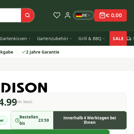
€ 0,00
DE
Gartenkissen
Gartenzubehör
Grill & BBQ
SALE
ckgabe
2 Jahre Garantie
4.99
Inkl. MwSt.
Bestellen
innerhalb 4 Werktagen bei
23:59
er
Ihnen
bis