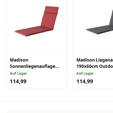
Madison
Madison Liegena
Sonnenliegenauflage
190x60cm Outdo
190x60cm Outdoor
Manchester grey
Auf Lager
Auf Lager
Manchester Rot
114,99
114,99