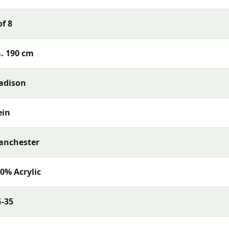
of 8
Gartenkissen mit ausgezeichneter Farbechtheit und Komfor
. 190 cm
anglebige Materialien und eine ausgezeichnete Passform aus
adison
ein
anchester
0% Acrylic
-35