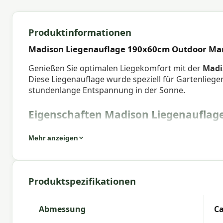
Produktinformationen
Madison Liegenauflage 190x60cm Outdoor Ma
Genießen Sie optimalen Liegekomfort mit der
Madi
Diese Liegenauflage wurde speziell für Gartenliege
stundenlange Entspannung in der Sonne.
Eigenschaften Madison Liegenauflag
Artikelnummer:
SUNLG360
Mehr anzeigen
EAN:
8713229288693
Marke:
Madison
Produktspezifikationen
Farbe:
green
Abmessung:
Ca. 190x60 cm
Abmessung
Ca