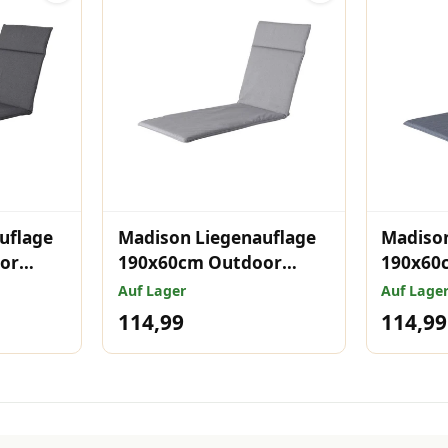
uflage
Madison Liegenauflage
Madison
or
190x60cm Outdoor
190x60
Manchester light grey
Manche
Auf Lager
Auf Lage
114,99
114,99