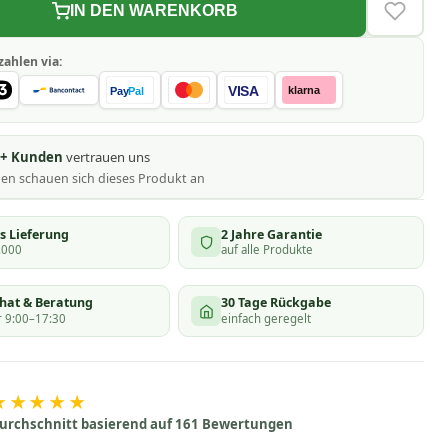
IN DEN WARENKORB
VERLAN
zahlen via:
VISA
klarna
Pay
Pal
0+ Kunden
vertrauen uns
nen schauen
sich dieses Produkt an
s Lieferung
2 Jahre Garantie
.000
auf alle Produkte
chat & Beratung
30 Tage Rückgabe
 9:00–17:30
einfach geregelt
★★★★★
urchschnitt basierend auf 161 Bewertungen