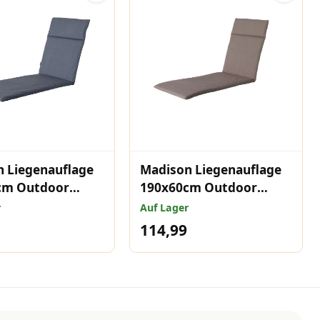
 Liegenauflage
Madison Liegenauflage
cm Outdoor
190x60cm Outdoor
ster Denim Grau
Manchester Taupe
r
Auf Lager
114,99