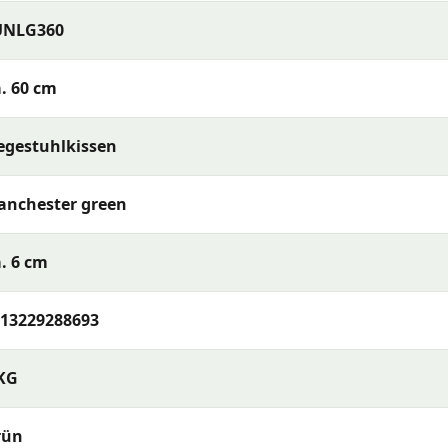
UNLG360
. 60 cm
egestuhlkissen
anchester green
tur (falls abnehmbar) oder reinigen Sie den Stoff mit ein
. 6 cm
as Kissen vollständig trocknen, bevor Sie es verstauen. Be
h auf, wenn sie längere Zeit nicht verwendet werden – so bl
13229288693
 benötigt?
KG
x60cm Outdoor Manchester green
oder möchten Sie mehr
Sie uns gerne telefonisch, per E-Mail oder WhatsApp. Unse
i der Auswahl, die am besten zu Ihrer Terrasse und Ihren
rün