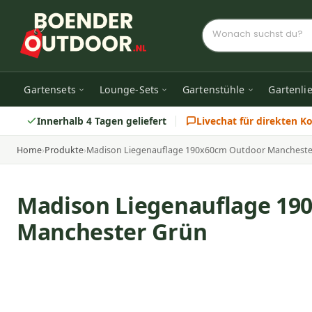
Gartensets
Lounge-Sets
Gartenstühle
Gartenli
Innerhalb 4 Tagen geliefert
Livechat für direkten K
Home
›
Produkte
›
Madison Liegenauflage 190x60cm Outdoor Mancheste
Madison Liegenauflage 19
Manchester Grün