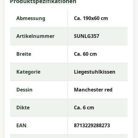
Produktspezifikationen
Artikelnummer:
SUNLG357
EAN:
8713229288273
Abmessung
Ca. 190x60 cm
Marke:
Madison
Artikelnummer
SUNLG357
Farbe:
red
Abmessung:
Ca. 190x60 cm
Breite
Ca. 60 cm
Stoff:
100% Acryl
Kategorie
Liegestuhlkissen
Füllung:
SG-35
Farbechtheit:
7 oder 8
Dessin
Manchester red
Wasserabweisend:
Wasserabweisend
Dikte
Ca. 6 cm
Garantie:
2 Jahre
EAN
8713229288273
Gebrauchsanweisung
Waschen Sie den Kissenbezug bei niedriger