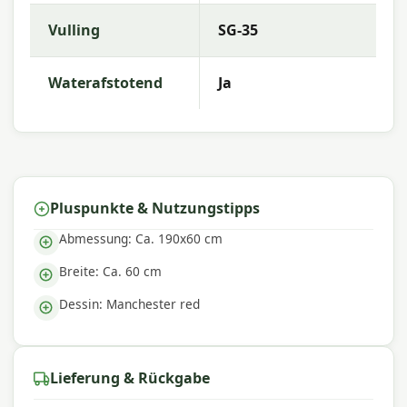
Vulling
SG-35
Warum Madison?
Mit
Madison
entscheiden Sie sich für hochwertige
Waterafstotend
Ja
Gartenkissen mit ausgezeichneter Farbechtheit
und Komfort. Die Kollektion zeichnet sich durch
trendige Designs, langlebige Materialien und eine
hervorragende Passform aus – perfekt für einen
komfortablen Außenbereich.
Pluspunkte & Nutzungstipps
Abmessung: Ca. 190x60 cm
Breite: Ca. 60 cm
Dessin: Manchester red
Lieferung & Rückgabe