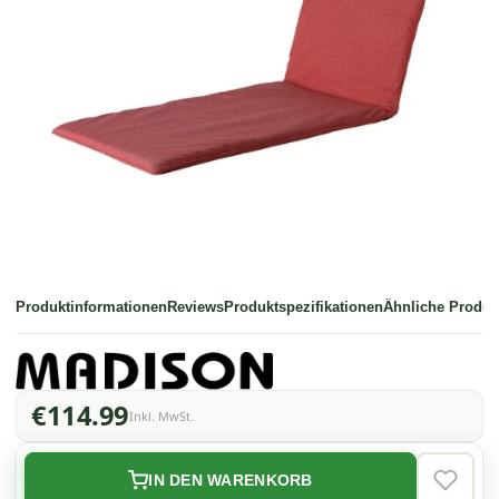
Produktinformationen
Reviews
Produktspezifikationen
Ähnliche Produk
€114.99
Inkl. MwSt.
IN DEN WARENKORB
VERLAN