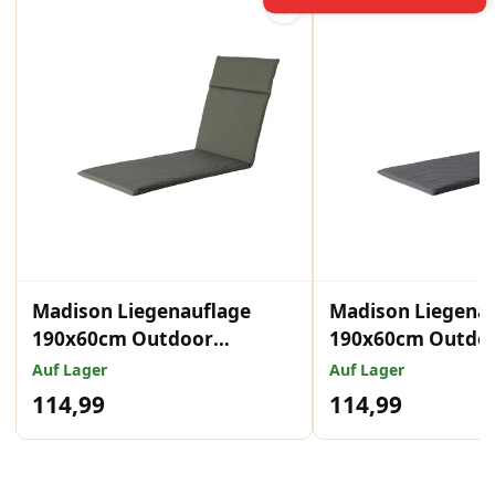
Madison Liegenauflage
Madison Liegena
190x60cm Outdoor
190x60cm Outdo
Manchester Grün
Manchester grey
Auf Lager
Auf Lager
114,99
114,99