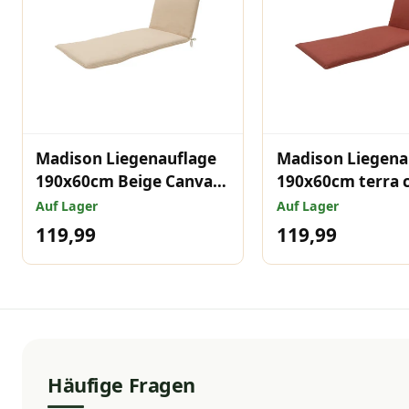
Madison Liegenauflage
Madison Liegena
190x60cm Beige Canvas
190x60cm terra 
Eco+
eco+
Auf Lager
Auf Lager
119,99
119,99
Häufige Fragen