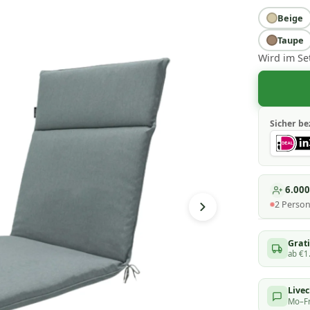
Beige
Taupe
Wird im Se
Sicher be
6.00
2
Perso
Grati
ab €1
Live
Mo–Fr