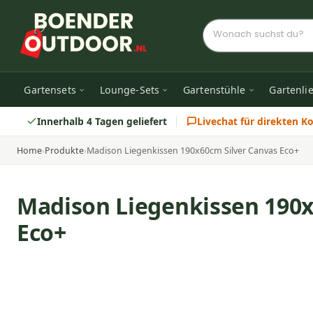
Gartensets
Lounge-Sets
Gartenstühle
Gartenli
Innerhalb 4 Tagen geliefert
Livechat für direkten K
Home
›
Produkte
›
Madison Liegenkissen 190x60cm Silver Canvas Eco+
Madison Liegenkissen 190x
Eco+