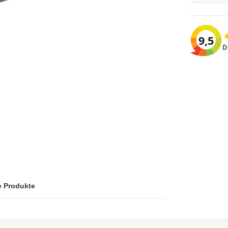
9,5
D
e Produkte