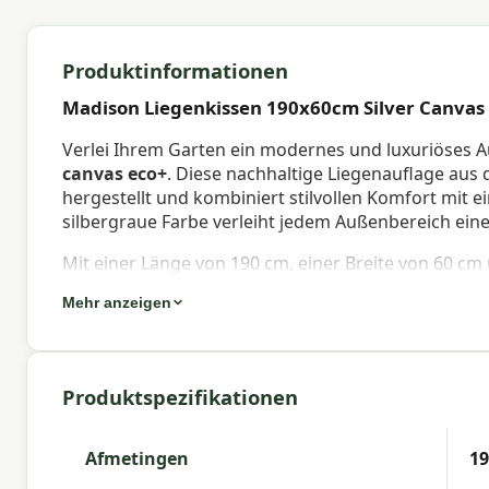
Produktinformationen
Madison Liegenkissen 190x60cm Silver Canvas
Verlei Ihrem Garten ein modernes und luxuriöses
canvas eco+
. Diese nachhaltige Liegenauflage aus 
hergestellt und kombiniert stilvollen Komfort mit 
silbergraue Farbe verleiht jedem Außenbereich eine
Mit einer Länge von 190 cm, einer Breite von 60 cm 
Unterstützung und Komfort für den gesamten Körpe
Mehr anzeigen
Liegeposition. Der recycelte Stoff ist wasserabweis
verstellbaren Klickverschlusses und der Gurte blei
Stelle.
Produktspezifikationen
Eigenschaften Madison Liegenauflage
Das
Liegenauflage
hat eine Größe von ca. 190x60 c
Afmetingen
1
Mischung aus Komfort und Festigkeit, sodass Sie