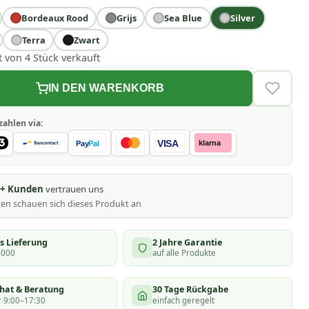
Bordeaux Rood
Grijs
Sea Blue
Silver
Terra
Zwart
t von 4 Stück verkauft
IN DEN WARENKORB
VERLAN
zahlen via:
VISA
klarna
Pay
Pal
0+ Kunden
vertrauen uns
nen schauen
sich dieses Produkt an
s Lieferung
2 Jahre Garantie
.000
auf alle Produkte
chat & Beratung
30 Tage Rückgabe
 9:00–17:30
einfach geregelt