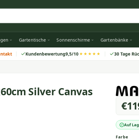
egen
Gartentische
Sonnenschirme
Gartenbänke
ontakt
Kundenbewertung
9,5/10
30 Tage Rü
★★★★★
60cm Silver Canvas
€11
Auf Lag
Farbe