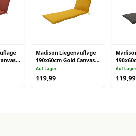
uflage
Madison Liegenauflage
Madison
canvas
190x60cm Gold Canvas
190x60
Eco+
Canvas 
Auf Lager
Auf Lage
119,99
119,99