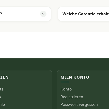
?
Welche Garantie erhalt
RIEN
MEIN KONTO
ts
Konto
s
Registrieren
hle
Passwort vergessen