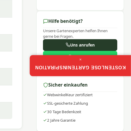
 ist
bei
Hilfe benötigt?
bt.
Unsere Gartenexperten helfen Ihnen
gerne bei Fragen.
Uns anrufen
WhatsApp
×
 Sie
Mo–Fr: 9:00–17:30
KOSTENLOSE GARTENINSPIRATION
Sicher einkaufen
n Sie
WebwinkelKeur zertifiziert
SSL-gesicherte Zahlung
30 Tage Bedenkzeit
2 Jahre Garantie