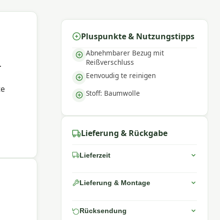
Pluspunkte & Nutzungstipps
Abnehmbarer Bezug mit
Reißverschluss
r
Eenvoudig te reinigen
te
Stoff: Baumwolle
de
Lieferung & Rückgabe
 und
Lieferzeit
Lieferung & Montage
ine
Rücksendung