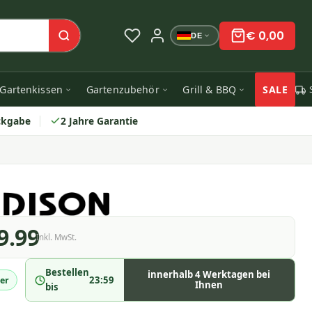
€ 0,00
DE
Gartenkissen
Gartenzubehör
Grill & BBQ
SALE
ckgabe
2 Jahre Garantie
9.99
Inkl. MwSt.
Bestellen
innerhalb 4 Werktagen bei
23:59
er
Ihnen
bis