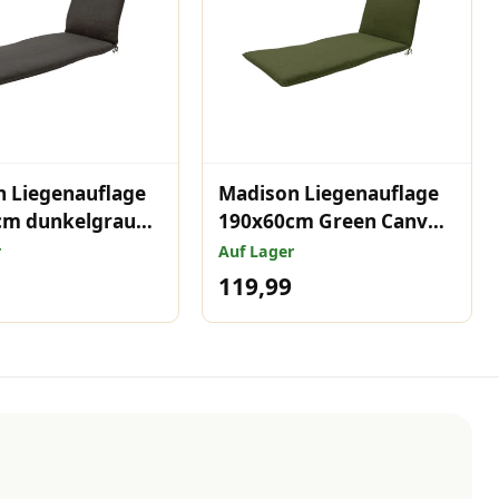
 Liegenauflage
Madison Liegenauflage
cm dunkelgrau
190x60cm Green Canvas
Eco+
Eco+
r
Auf Lager
119,99