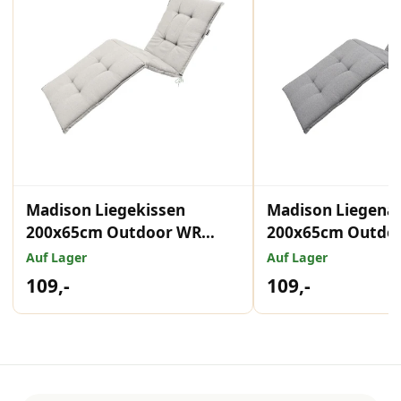
Madison Liegekissen
Madison Liegena
200x65cm Outdoor WR
200x65cm Outdo
Neapel Sand
Napels Grey
Auf Lager
Auf Lager
109,-
109,-