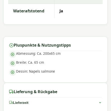
Warum Madison?
Mit
Madison
wählen Sie hochwertige
Waterafstotend
Ja
Gartenkissen mit ausgezeichneter Farbechtheit
und Komfort. Die Kollektion zeichnet sich durch
trendige Designs, langlebige Materialien und eine
hervorragende Passform aus – perfekt für einen
komfortablen Außenbereich.
Pluspunkte & Nutzungstipps
Abmessung: Ca. 200x65 cm
Breite: Ca. 65 cm
Dessin: Napels salmone
Lieferung & Rückgabe
Lieferzeit