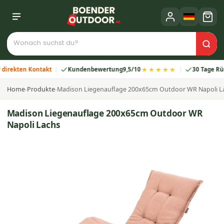
★★★★★
kten Kontakt
Kundenbewertung
9,5/10
30 Tage Rückga
Home
›
Produkte
›
Madison Liegenauflage 200x65cm Outdoor WR Napoli L
Madison Liegenauflage 200x65cm Outdoor WR
Napoli Lachs