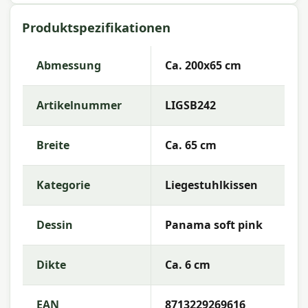
200x65cm Panama soft pink
Produktspezifikationen
Artikelnummer:
LIGSB242
EAN:
8713229269616
Abmessung
Ca. 200x65 cm
Marke:
Madison
Artikelnummer
LIGSB242
Farbe:
pink
Abmessung:
Ca. 200x65 cm
Breite
Ca. 65 cm
Stoff:
50% Cotton 45% Polyester 5% Other fibers
Kategorie
Liegestuhlkissen
Füllung:
Mix SG-20
Farbechtheit:
6 von 8
Dessin
Panama soft pink
Garantie:
2 Jahre
Dikte
Ca. 6 cm
Gebrauchsanweisung
EAN
8713229269616
Waschen Sie den Kissenbezug bei niedriger