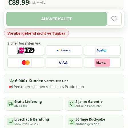
€89.99
Inkl. MwSt.
AUSVERKAUFT
VERLAN
Vorübergehend nicht verfügbar
Sicher bezahlen via:
Pay
Pal
VISA
klarna
6.000+ Kunden
vertrauen uns
4
Personen schauen
sich dieses Produkt an
Gratis Lieferung
2 Jahre Garantie
ab €1.000
auf alle Produkte
Livechat & Beratung
30 Tage Rückgabe
Mo–Fr 9:00–17:30
einfach geregelt