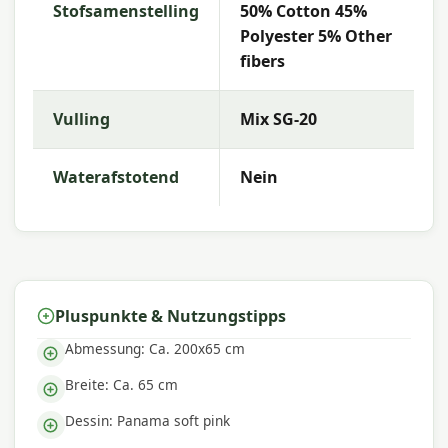
Stofsamenstelling
50% Cotton 45%
Warum Madison?
Polyester 5% Other
fibers
Mit
Madison
entscheiden Sie sich für hochwertige
Gartenkissen mit ausgezeichneter Farbechtheit
und Komfort. Die Kollektion zeichnet sich durch
Vulling
Mix SG-20
trendige Designs, strapazierfähige Materialien
und eine hervorragende Passform aus – perfekt
Waterafstotend
Nein
für einen komfortablen Außenbereich.
Pluspunkte & Nutzungstipps
Abmessung: Ca. 200x65 cm
Breite: Ca. 65 cm
Dessin: Panama soft pink