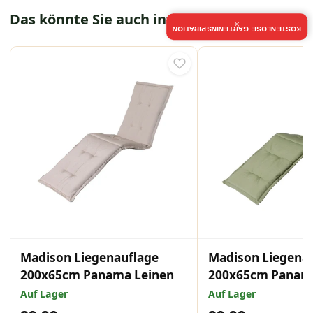
Das könnte Sie auch interessieren
×
KOSTENLOSE GARTENINSPIRATION
Madison Liegenauflage
Madison Liegena
200x65cm Panama Leinen
200x65cm Panama
Auf Lager
Auf Lager