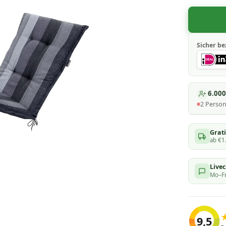
Sicher be
6.00
2
Perso
Grati
ab €1
Live
Mo–Fr
9,5