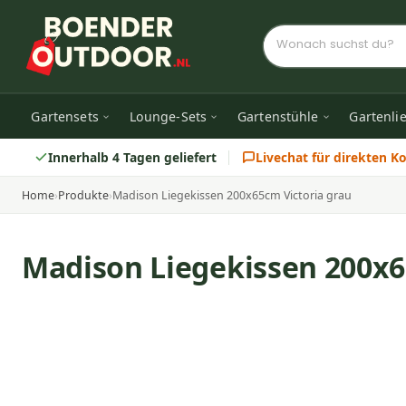
Gartensets
Lounge-Sets
Gartenstühle
Gartenli
Innerhalb 4 Tagen geliefert
Livechat für direkten K
Home
›
Produkte
›
Madison Liegekissen 200x65cm Victoria grau
Madison Liegekissen 200x6