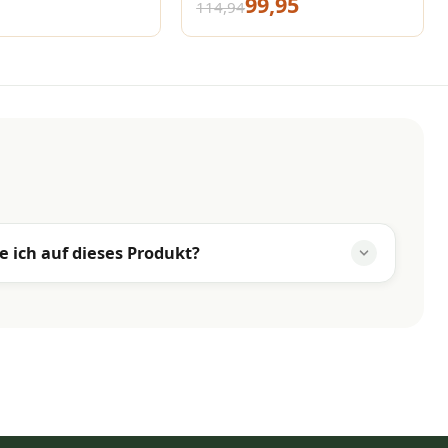
99,95
114,94
230x200 cm taupe
e ich auf dieses Produkt?