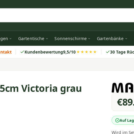
egen
Gartentische
Sonnenschirme
Gartenbänke
ontakt
Kundenbewertung
9,5/10
30 Tage Rü
★★★★★
5cm Victoria grau
€89
Auf Lag
Wird im Se