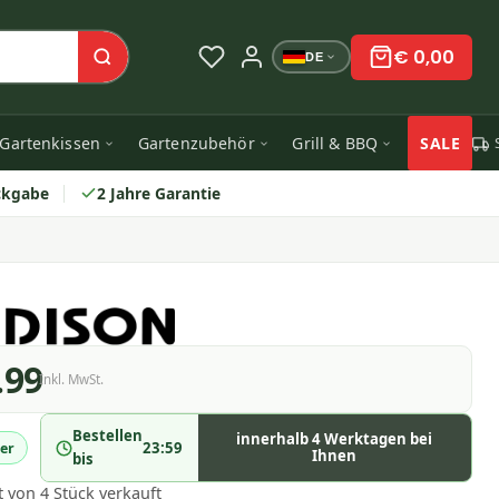
€ 0,00
DE
Gartenkissen
Gartenzubehör
Grill & BBQ
SALE
ckgabe
2 Jahre Garantie
.99
Inkl. MwSt.
Bestellen
innerhalb 4 Werktagen bei
23:59
er
Ihnen
bis
t von 4 Stück verkauft