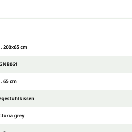
. 200x65 cm
IGNB061
. 65 cm
egestuhlkissen
atur (wenn abnehmbar) oder reinigen Sie den Stoff mit ei
ctoria grey
s Kissen vollständig trocknen, bevor Sie es verstauen. Lag
h, wenn sie längere Zeit nicht verwendet werden – so bleib