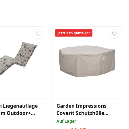
Jetzt 13% günstiger
 Liegenauflage
Garden Impressions
cm Outdoor+
Coverit Schutzhülle
 Grey
ovale
r
Auf Lager
Gartenmöbelgruppe