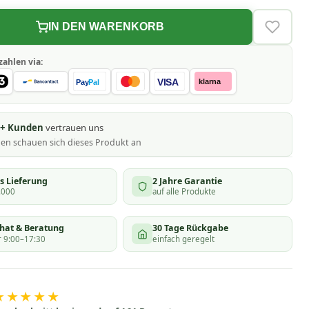
IN DEN WARENKORB
VERLAN
zahlen via:
VISA
klarna
Pay
Pal
0+ Kunden
vertrauen uns
nen schauen
sich dieses Produkt an
s Lieferung
2 Jahre Garantie
.000
auf alle Produkte
chat & Beratung
30 Tage Rückgabe
 9:00–17:30
einfach geregelt
★★★★★