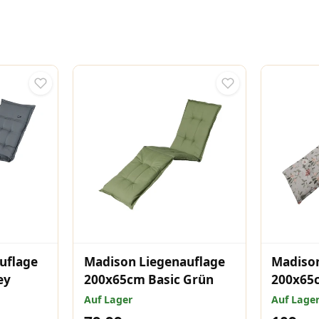
uflage
Madison Liegenauflage
Madison
ey
200x65cm Basic Grün
200x65
Julliete
Auf Lager
Auf Lage