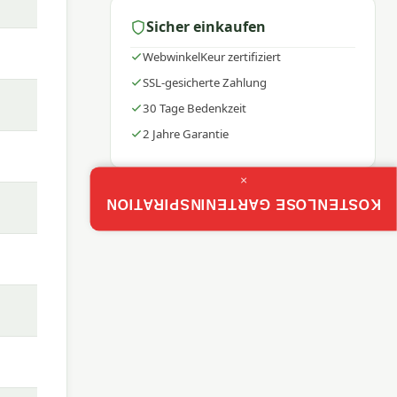
Sicher einkaufen
WebwinkelKeur zertifiziert
son-
SSL-gesicherte Zahlung
30 Tage Bedenkzeit
2 Jahre Garantie
×
KOSTENLOSE GARTENINSPIRATION
t. Die
 –