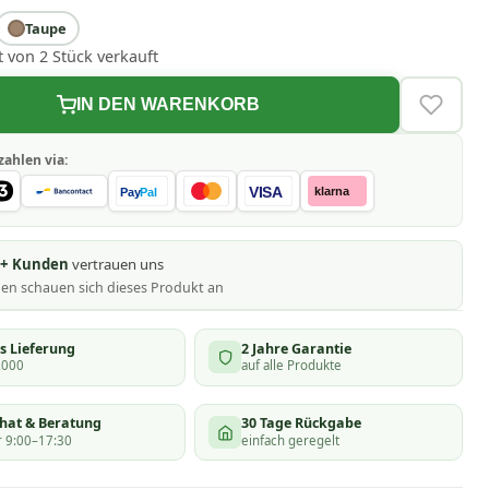
Taupe
t von 2 Stück verkauft
IN DEN WARENKORB
VERLAN
zahlen via:
VISA
klarna
Pay
Pal
0+ Kunden
vertrauen uns
nen schauen
sich dieses Produkt an
s Lieferung
2 Jahre Garantie
.000
auf alle Produkte
chat & Beratung
30 Tage Rückgabe
 9:00–17:30
einfach geregelt