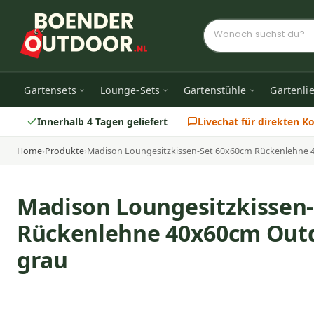
Gartensets
Lounge-Sets
Gartenstühle
Gartenli
Innerhalb 4 Tagen geliefert
Livechat für direkten K
Home
›
Produkte
›
Madison Loungesitzkissen-Set 60x60cm Rückenlehne
Madison Loungesitzkissen
Rückenlehne 40x60cm Out
grau