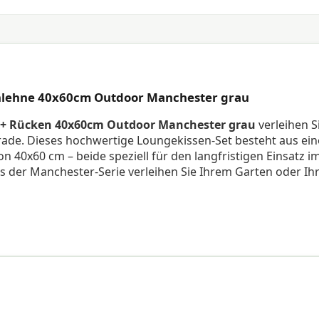
nlehne 40x60cm Outdoor Manchester grau
 + Rücken 40x60cm Outdoor Manchester grau
verleihen S
rade. Dieses hochwertige Loungekissen-Set besteht aus ei
 40x60 cm – beide speziell für den langfristigen Einsatz i
 der Manchester-Serie verleihen Sie Ihrem Garten oder Ih
aum (Sitz) und einer weichen Mischung aus Schaumflocken
ie hervorragende Unterstützung und Komfort bieten. Die Be
ner Farbechtheit von 7 von 8 – beständig gegen Sonne,
ißverschlüsse sind beide Bezüge einfach abnehmbar und
-Set Outdoor Manchester grau