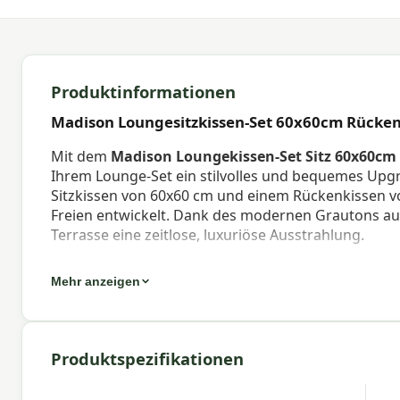
Produktinformationen
Madison Loungesitzkissen-Set 60x60cm Rücke
Mit dem
Madison Loungekissen-Set Sitz 60x60cm
Ihrem Lounge-Set ein stilvolles und bequemes Upg
Sitzkissen von 60x60 cm und einem Rückenkissen von
Freien entwickelt. Dank des modernen Grautons aus
Terrasse eine zeitlose, luxuriöse Ausstrahlung.
Die Kissen sind mit widerstandsfähigem SG-35-Sch
Mehr anzeigen
Polyesterfaserfüllung (Rücken) gefüllt, wodurch s
bestehen aus 100% wasserabweisendem Acryl mit ei
Feuchtigkeit und täglichen Gebrauch. Dank der Re
waschbar.
Produktspezifikationen
Eigenschaften Madison Loungekissen