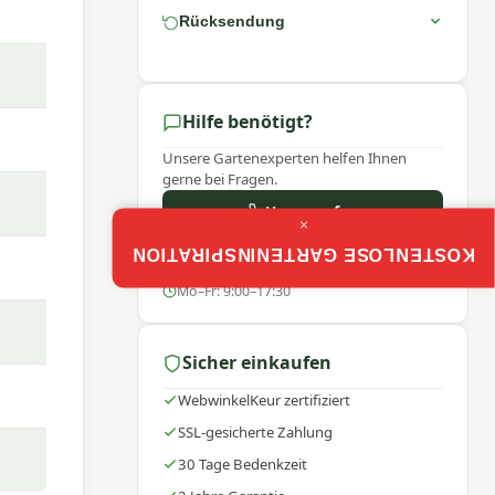
Rücksendung
g.
e und
Hilfe benötigt?
Unsere Gartenexperten helfen Ihnen
rfekt
gerne bei Fragen.
Uns anrufen
×
en.
KOSTENLOSE GARTENINSPIRATION
WhatsApp
Mo–Fr: 9:00–17:30
Sicher einkaufen
son
WebwinkelKeur zertifiziert
SSL-gesicherte Zahlung
30 Tage Bedenkzeit