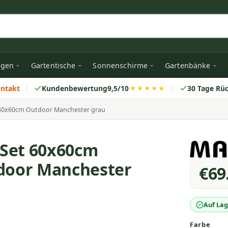
egen
Gartentische
Sonnenschirme
Gartenbänke
ontakt
Kundenbewertung
9,5/10
30 Tage Rü
★★★★★
 40x60cm Outdoor Manchester grau
-Set 60x60cm
door Manchester
€69
Auf Lag
Farbe