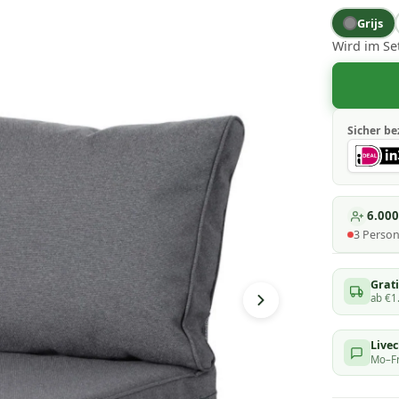
Grijs
Wird im Se
Sicher be
6.00
3
Perso
Grati
ab €1
Live
Mo–Fr