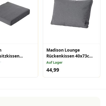
n
Madison Lounge
itzkissen
Rückenkissen 40x73cm
m Outdoor
Outdoor Manchester
r
Auf Lager
ster Grau
Grau
44,99