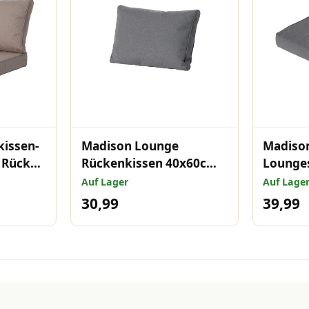
issen-
Madison Lounge
Madiso
m Rücken
Rückenkissen 40x60cm
Lounges
r
Outdoor Manchester
60x60c
Auf Lager
Auf Lage
pe
grau
Manche
30,99
39,99