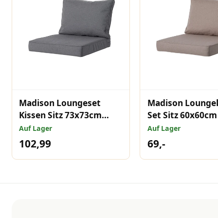
Madison Loungeset
Madison Loungek
Kissen Sitz 73x73cm
Set Sitz 60x60c
Rücken 40x73cm
40x60cm Outdoo
Auf Lager
Auf Lager
Outdoor Manchester
Manchester Tau
102,99
69,-
grau