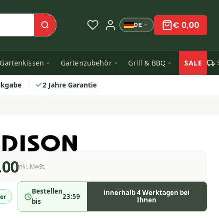
€ 0,00
DE
Gartenkissen
Gartenzubehör
Grill & BBQ
SALE
ckgabe
2 Jahre Garantie
.00
Inkl. MwSt.
Bestellen
innerhalb 4 Werktagen bei
23:59
er
Ihnen
bis