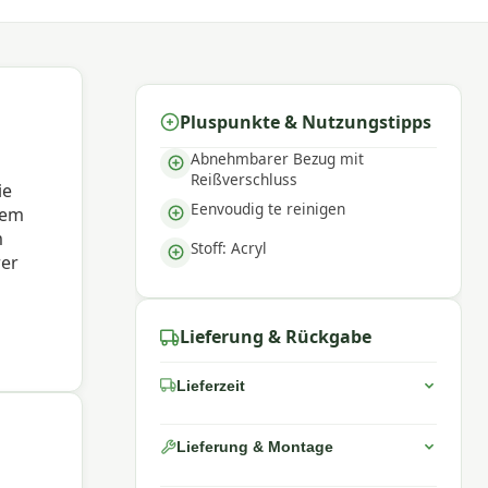
Pluspunkte & Nutzungstipps
Abnehmbarer Bezug mit
Reißverschluss
ie
Eenvoudig te reinigen
nem
m
Stoff: Acryl
rer
 und
Lieferung & Rückgabe
züge
Lieferzeit
Lieferung & Montage