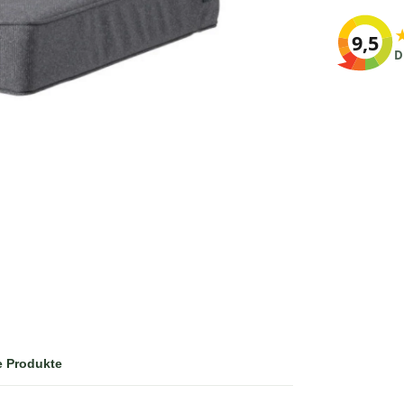
9,5
D
e Produkte