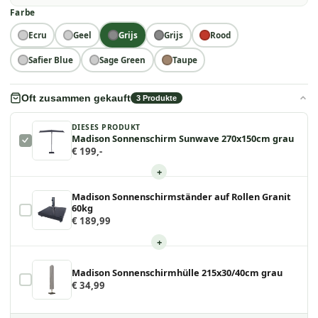
Farbe
Ecru
Geel
Grijs
Grijs
Rood
Safier Blue
Sage Green
Taupe
Oft zusammen gekauft
3
Produkte
DIESES PRODUKT
Madison Sonnenschirm Sunwave 270x150cm grau
€ 199,-
+
Madison Sonnenschirmständer auf Rollen Granit
60kg
€ 189,99
+
Madison Sonnenschirmhülle 215x30/40cm grau
€ 34,99