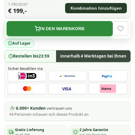
1
PRODUKT
Kombination hinzufügen
€ 199,-
IN DEN WARENKORB
VERLAN
Auf Lager
Bestellen bis
23:59
innerhalb 4 Werktagen bei Ihnen
Sicher bezahlen via:
Pay
Pal
VISA
klarna
6.000+ Kunden
vertrauen uns
4
Personen schauen
sich dieses Produkt an
Gratis Lieferung
2 Jahre Garantie
ab €1.000
auf alle Produkte