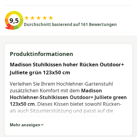
★★★★★
9,5
Durchschnitt basierend auf 161 Bewertungen
Produktinformationen
Madison Stuhlkissen hoher Rücken Outdoor+
Julliete grün 123x50 cm
Verleihen Sie Ihrem Hochlehner-Gartenstuhl
zusätzlichen Komfort mit dem
Madison
Hochlehner-Stuhlkissen Outdoor+ Julliete green
123x50 cm
. Dieses Kissen bietet sowohl Rücken-
als auch Sitzunterstützung und passt auf die
meisten Gartenstühle mit einer hohen
Rückenlehne.
Mehr anzeigen