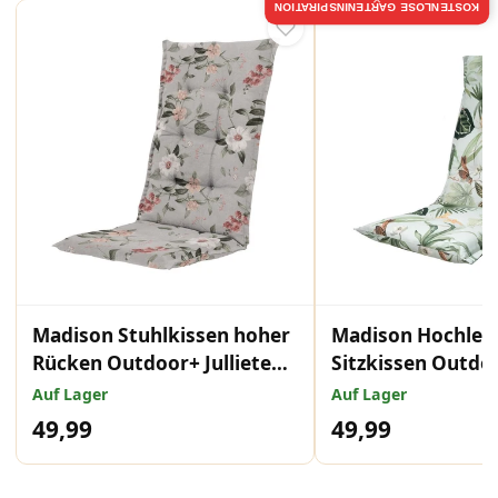
KOSTENLOSE GARTENINSPIRATION
Madison Stuhlkissen hoher
Madison Hochleh
Rücken Outdoor+ Julliete
Sitzkissen Outdo
grau 123x50 cm
green 123x50 cm
Auf Lager
Auf Lager
49,99
49,99