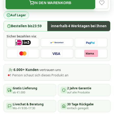
IN DEN WARENKORB
VERLAN
Auf Lager
Bestellen bis
23:59
innerhalb 4 Werktagen bei Ihnen
Sicher bezahlen via:
Pay
Pal
VISA
klarna
6.000+ Kunden
vertrauen uns
1
Person schaut
sich dieses Produkt an
Gratis Lieferung
2 Jahre Garantie
ab €1.000
auf alle Produkte
Livechat & Beratung
30 Tage Rückgabe
Mo–Fr 9:00–17:30
einfach geregelt