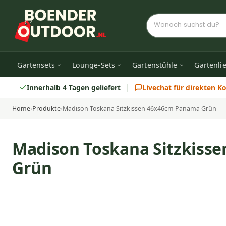
Gartensets
Lounge-Sets
Gartenstühle
Gartenli
Innerhalb 4 Tagen geliefert
Livechat für direkten K
Home
›
Produkte
›
Madison Toskana Sitzkissen 46x46cm Panama Grün
Madison Toskana Sitzkiss
Grün