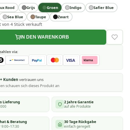
ux Rood
Grijs
Groen
Indigo
Safier Blue
Sea Blue
Taupe
Zwart
t von 4 Stück verkauft
IN DEN WARENKORB
VERLAN
zahlen via:
VISA
klarna
Pay
Pal
0+ Kunden
vertrauen uns
nen schauen
sich dieses Produkt an
s Lieferung
2 Jahre Garantie
.000
auf alle Produkte
chat & Beratung
30 Tage Rückgabe
 9:00–17:30
einfach geregelt