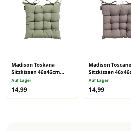
Madison Toskana
Madison Toscan
Sitzkissen 46x46cm
Sitzkissen 46x4
Panama Salbeigrün
Panama Taupe
Auf Lager
Auf Lager
14,99
14,99