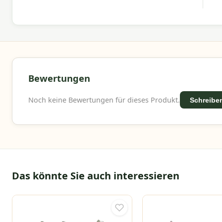
Mit
Madison
wählen Sie hochwertige Gartenaccesso
bieten ein umfangreiches Sortiment, schnelle Lief
mit Vertrauen einrichten können.
Bewertungen
Noch keine Bewertungen für dieses Produkt.
Schreiben
Das könnte Sie auch interessieren