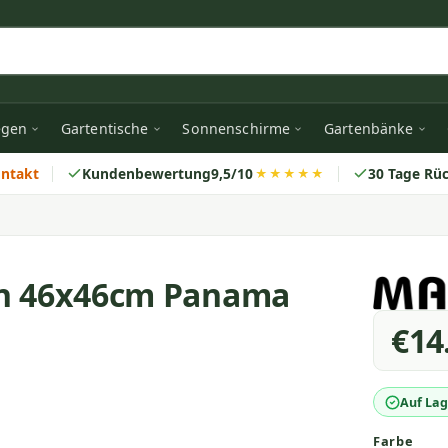
egen
Gartentische
Sonnenschirme
Gartenbänke
ontakt
Kundenbewertung
9,5/10
30 Tage Rü
★★★★★
en 46x46cm Panama
€14
Auf Lag
Farbe