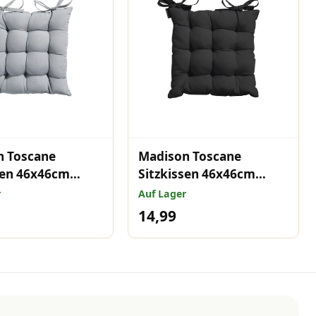
n Toscane
Madison Toscane
sen 46x46cm
Sitzkissen 46x46cm
 Hellgrau
Panama Schwarz
r
Auf Lager
14,99