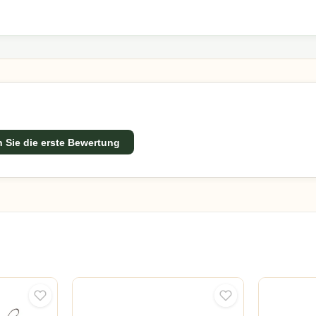
ires mit einem ausgezeichneten Preis-Leistungs-Verhältnis
erung und fachkundige Beratung, damit Sie Ihren Außenbere
 Sie die erste Bewertung