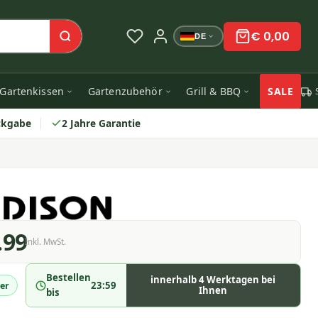
€ 0,00
DE
Gartenkissen
Gartenzubehör
Grill & BBQ
SALE
ckgabe
2 Jahre Garantie
.99
Inkl. MwSt.
Bestellen
innerhalb 4 Werktagen bei
23:59
er
Ihnen
bis