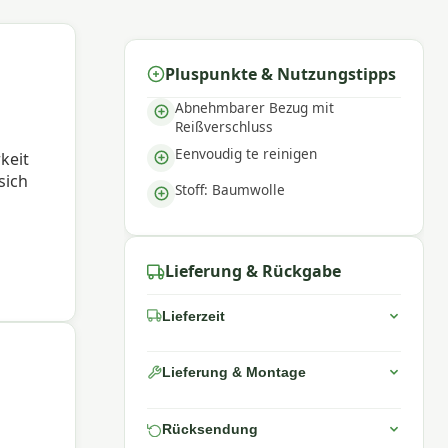
Pluspunkte & Nutzungstipps
Abnehmbarer Bezug mit
Reißverschluss
Eenvoudig te reinigen
keit
sich
Stoff: Baumwolle
ich
Lieferung & Rückgabe
änder
Lieferzeit
Lieferung & Montage
er
Rücksendung