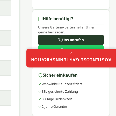
ung.
einem
lung.
Hilfe benötigt?
em
Unsere Gartenexperten helfen Ihnen
gerne bei Fragen.
Uns anrufen
WhatsApp
×
en
Mo–Fr: 9:00–17:30
x oder
KOSTENLOSE GARTENINSPIRATION
Sicher einkaufen
WebwinkelKeur zertifiziert
auf.
SSL-gesicherte Zahlung
n
30 Tage Bedenkzeit
2 Jahre Garantie