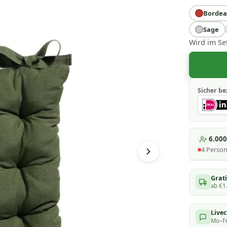
Bordea
Sage
Wird im Se
Sicher be
6.00
4
Perso
Grati
ab €1
Live
Mo–Fr