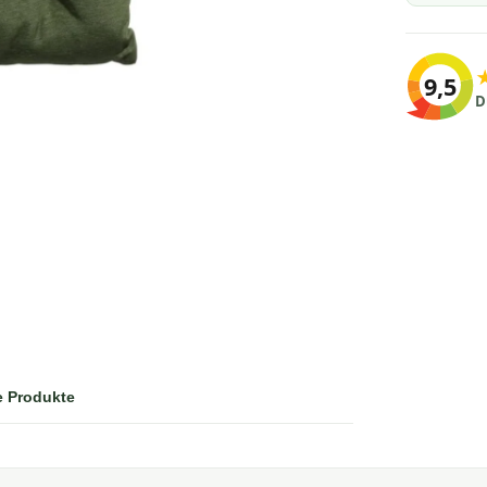
9,5
D
e Produkte