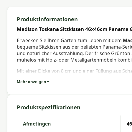
Produktinformationen
Madison Toskana Sitzkissen 46x46cm Panama 
Erwecken Sie Ihren Garten zum Leben mit dem
Mad
bequeme Sitzkissen aus der beliebten Panama-Serie
und natürlicher Ausstrahlung. Der frische Grünton 
mühelos mit Holz- oder Metallgartenmöbeln kombi
Mit einer Dicke von 8 cm und einer Füllung aus Scha
langanhaltenden Sitzkomfort. Der Bezug besteht au
Mehr anzeigen
angenehm anfühlt und gut gegen den täglichen Geb
bleibt das Kissen gut an Ort und Stelle – ideal für 
Eigenschaften Madison Toscana Sitz
Produktspezifikationen
Das
Sitzkissen
hat eine Größe von 46x46 cm und ist 
Bezug besteht aus 50% Baumwolle, 45% Polyester u
Afmetingen
4
atmungsaktiv und farbecht (Farbechtheit 6 von 8), s