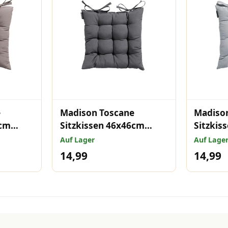
e
Madison Toscane
Madiso
6cm
Sitzkissen 46x46cm
Sitzkis
Panama grau
Panama
Auf Lager
Auf Lage
14,99
14,99