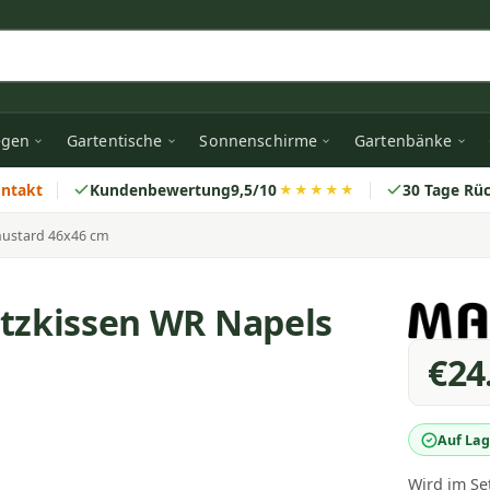
egen
Gartentische
Sonnenschirme
Gartenbänke
ontakt
Kundenbewertung
9,5/10
30 Tage Rü
★★★★★
mustard 46x46 cm
itzkissen WR Napels
€24
Auf Lag
Wird im Se