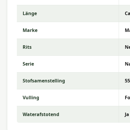
Länge
Ca
Marke
M
Rits
N
Serie
N
Stofsamenstelling
55
Vulling
Fo
Waterafstotend
Ja