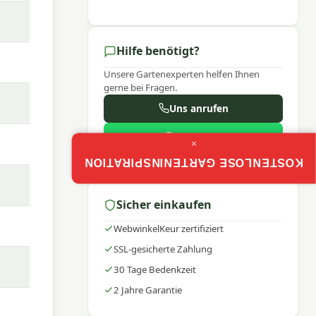
en Sie
Hilfe benötigt?
Unsere Gartenexperten helfen Ihnen
gerne bei Fragen.
auf.
Uns anrufen
n
WhatsApp
×
Mo–Fr: 9:00–17:30
KOSTENLOSE GARTENINSPIRATION
Sicher einkaufen
,
WebwinkelKeur zertifiziert
SSL-gesicherte Zahlung
30 Tage Bedenkzeit
2 Jahre Garantie