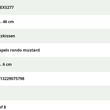
LEXS277
e es bei Regen und nächtlichem Tau trocken lagern. Verwend
vor Feuchtigkeit und Schmutz.
. 46 cm
enötigt?
s Sitzkissen erfahren? Nehmen Sie gerne Kontakt mit uns 
tzkissen
atsApp, oder besuchen Sie unseren Webshop. Unser Team vo
gung!
pels rondo mustard
. 6 cm
Gartenkissen mit einem ausgezeichneten Preis-Leistungs-
timent mit hoher Farbechtheit und hervorragendem Komfort
effen können.
13229075798
of 8