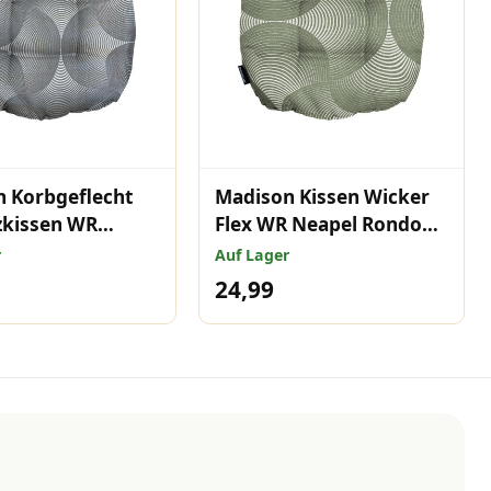
 Korbgeflecht
Madison Kissen Wicker
tzkissen WR
Flex WR Neapel Rondo
rondo grau
Khaki 46x46 cm
r
Auf Lager
cm
24,99