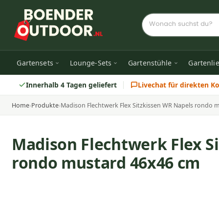
Gartensets
Lounge-Sets
Gartenstühle
Gartenli
Innerhalb 4 Tagen geliefert
Livechat für direkten K
Home
›
Produkte
›
Madison Flechtwerk Flex Sitzkissen WR Napels rondo 
Madison Flechtwerk Flex S
rondo mustard 46x46 cm