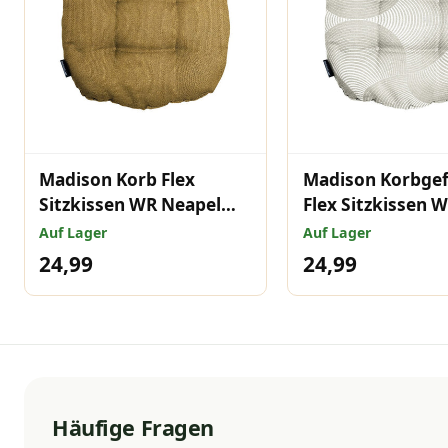
Madison Korb Flex
Madison Korbgef
Sitzkissen WR Neapel
Flex Sitzkissen 
mustard 46x46 cm
Neapel Rondo S
Auf Lager
Auf Lager
46x46 cm
24,99
24,99
Häufige Fragen