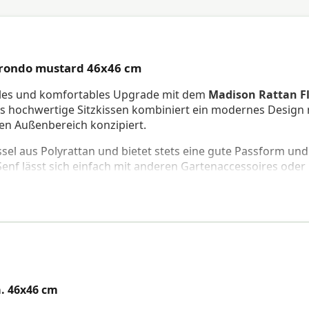
s rondo mustard 46x46 cm
volles und komfortables Upgrade mit dem
Madison Rattan F
es hochwertige Sitzkissen kombiniert ein modernes Design 
den Außenbereich konzipiert.
ssel aus Polyrattan und bietet stets eine gute Passform und
enf lässt sich einfach mit anderen Gartenaccessoires oder
itzkissen WR Napels Rondo Senf 46x46 cm
 empfohlen, das Kissen bei Regen zu verstauen oder zu
en fest an Ihrem Stuhl zu befestigen.
. 46x46 cm