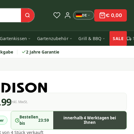
€ 0,00
DE
Gartenkissen
Gartenzubehör
Grill & BBQ
SALE
ckgabe
2 Jahre Garantie
.99
Inkl. MwSt.
Bestellen
innerhalb 4 Werktagen bei
23:59
er
Ihnen
bis
t von 4 Stück verkauft