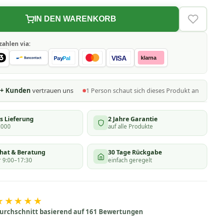
IN DEN WARENKORB
VERLAN
zahlen via:
VISA
klarna
Pay
Pal
0+ Kunden
vertrauen uns
1
Person schaut
sich dieses Produkt an
s Lieferung
2 Jahre Garantie
.000
auf alle Produkte
chat & Beratung
30 Tage Rückgabe
 9:00–17:30
einfach geregelt
★★★★★
urchschnitt basierend auf 161 Bewertungen