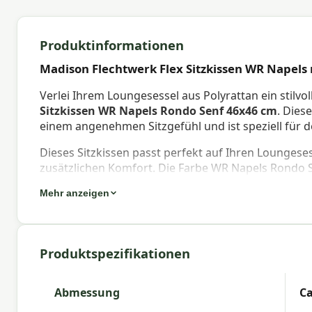
Produktinformationen
Madison Flechtwerk Flex Sitzkissen WR Napel
Verlei Ihrem Loungesessel aus Polyrattan ein stil
Sitzkissen WR Napels Rondo Senf 46x46 cm
. Dies
einem angenehmen Sitzgefühl und ist speziell für 
Dieses Sitzkissen passt perfekt auf Ihren Loungese
zusätzlichen Komfort. Die Farbe WR Napels Rondo S
Kissen aus der Madison-Kollektion kombinieren.
Mehr anzeigen
Eigenschaften Madison Rattan Flex S
Wasserabweisend:
Nicht wasserabweisend. Es wird
Produktspezifikationen
schützen.
Befestigung:
Ausgestattet mit Bändern, um das Kiss
Abmessung
Ca