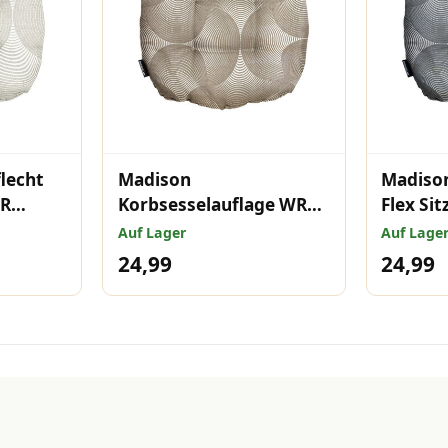
lecht
Madison
Madison
WR
Korbsesselauflage WR
Flex Si
and
Neapel Rondo taupe
Neapel 
Auf Lager
Auf Lage
46x46 cm
46x46 
24,99
24,99