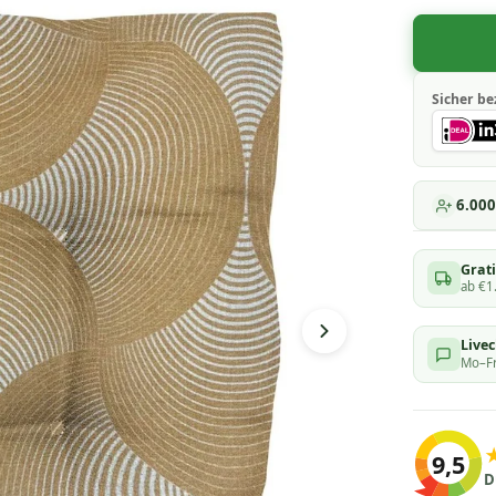
Sicher be
6.00
Grati
ab €1
Live
Mo–Fr
9,5
D