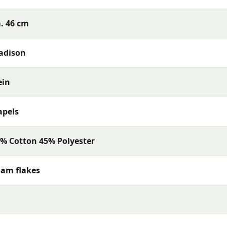
. 46 cm
adison
ein
apels
% Cotton 45% Polyester
am flakes