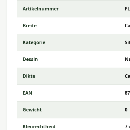
Pflegehinweise
Artikelnummer
F
Halten Sie Ihr Sitzkissen in Top-Zustand, indem Si
eventuell eine Schutzhülle für zusätzlichen Schutz 
Breite
Ca
Mehr Informationen oder Beratung b
Haben Sie Fragen oder möchten Sie mehr über diese
Kategorie
Si
Rufen Sie uns an, senden Sie eine E-Mail oder Wh
Gartenmöbelexperten steht Ihnen gerne zur Verfü
Dessin
Na
Warum Madison?
Dikte
Ca
Mit Madison entscheiden Sie sich für hochwertige 
Verhältnis. Madison bietet ein umfangreiches Sor
damit Sie die beste Wahl für Ihren Außenbereich tr
EAN
87
Gewicht
0
Kleurechtheid
7 