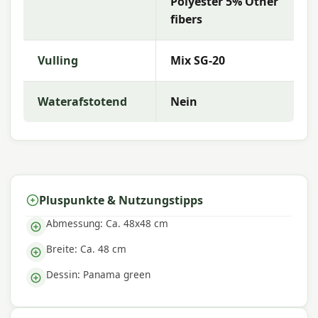
Polyester 5% Other
fibers
Mit Madison entscheiden Sie sich für hochwertige
Gartenkissen mit einem ausgezeichneten Preis-
Leistungs-Verhältnis. Madison bietet ein
Vulling
Mix SG-20
umfangreiches Sortiment mit hoher Farbechtheit
und hervorragendem Komfort, damit Sie die beste
Wahl für Ihren Außenbereich treffen können.
Waterafstotend
Nein
Pluspunkte & Nutzungstipps
Abmessung: Ca. 48x48 cm
Breite: Ca. 48 cm
Dessin: Panama green