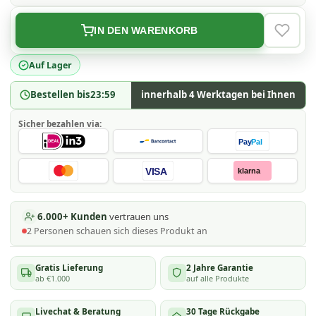
IN DEN WARENKORB
VERLAN
Auf Lager
Bestellen bis
23:59
innerhalb 4 Werktagen bei Ihnen
Sicher bezahlen via:
Pay
Pal
VISA
klarna
6.000+ Kunden
vertrauen uns
2
Personen schauen
sich dieses Produkt an
Gratis Lieferung
2 Jahre Garantie
ab €1.000
auf alle Produkte
Livechat & Beratung
30 Tage Rückgabe