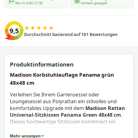
Mo–Fr 9:00–17:30
einfach geregelt
★★★★★
9,5
Durchschnitt basierend auf 161 Bewertungen
Produktinformationen
Madison Korbstuhlauflage Panama grün
48x48 cm
Verleihen Sie Ihrem Gartensessel oder
Loungesessel aus Polyrattan ein stilvolles und
komfortables Upgrade mit dem
Madison Rattan
Universal-Sitzkissen Panama Green 48x48 cm
.
Dieses hochwertige Sitzkissen kombiniert ein
modernes Design mit einem angenehmen
Sitzerlebnis und wurde speziell für den
Mehr anzeigen