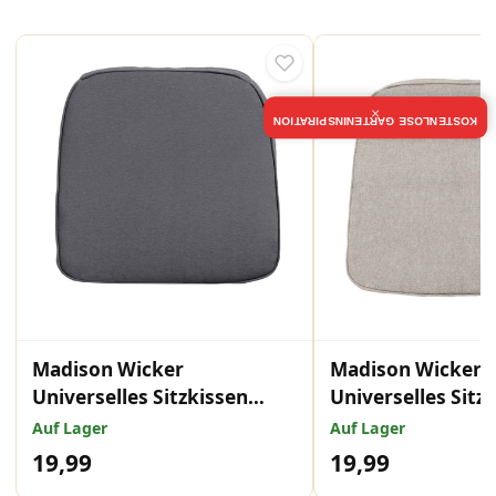
×
KOSTENLOSE GARTENINSPIRATION
Madison Wicker
Madison Wicker
Universelles Sitzkissen
Universelles Sitz
Panama Grey 48x48 cm
Panama Blend 48
Auf Lager
Auf Lager
19,99
19,99