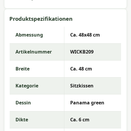
Außeneinsatz entwickelt.
Dieses Sitzkissen passt perfekt auf Ihren
Produktspezifikationen
Gartensessel oder Loungesessel aus Polyrattan
und bietet immer eine gute Passform und
zusätzlichen Komfort. Die Farbe Panama Green
Abmessung
Ca. 48x48 cm
lässt sich leicht mit anderen Gartenaccessoires
oder Kissen aus der Madison-Kollektion
Artikelnummer
WICKB209
kombinieren.
Eigenschaften Madison Rattan
Breite
Ca. 48 cm
Universal-Sitzkissen Panama Green
48x48 cm
Kategorie
Sitzkissen
Wasserabweisend:
Nicht wasserabweisend. Es
wird empfohlen, das Kissen bei Regen zu lagern
Dessin
Panama green
oder zu schützen.
Befestigung:
Mit Schnüren zur sicheren
Dikte
Ca. 6 cm
Befestigung des Kissens an Ihrem Stuhl