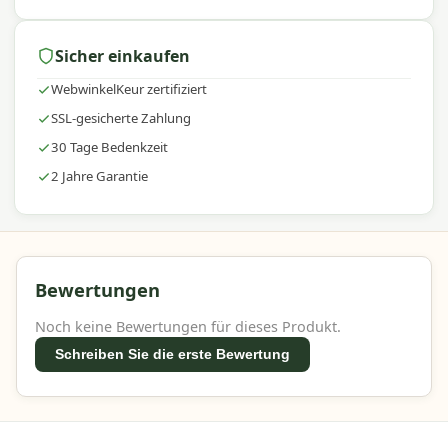
Verfügung!
Sicher einkaufen
Warum Madison?
WebwinkelKeur zertifiziert
Mit
Madison
entscheiden Sie sich für hochwertige
Gartenaccessoires mit einem hervorragenden
SSL-gesicherte Zahlung
Preis-Leistungs-Verhältnis. Wir bieten ein
30 Tage Bedenkzeit
umfangreiches Sortiment, schnelle Lieferung und
2 Jahre Garantie
fachkundige Beratung, damit Sie Ihren
Außenbereich mit Vertrauen einrichten können.
Bewertungen
Noch keine Bewertungen für dieses Produkt.
Schreiben Sie die erste Bewertung