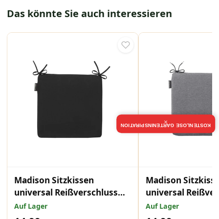
Das könnte Sie auch interessieren
×
KOSTENLOSE GARTENINSPIRATION
Madison Sitzkissen
Madison Sitzkiss
universal Reißverschluss
universal Reißve
40x40cm Panama Schwarz
40x40cm Panama
Auf Lager
Auf Lager