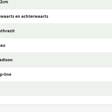
62cm
jwaarts en achterwaarts
 Gartenmöbel mit einem ausgezeichneten Preis-Leistungs-
, schnelle Lieferung und fachkundige Beratung, damit Sie d
thrazit
rau
adison
p-line