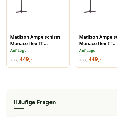
Madison Ampelschirm
Madison Ampels
Monaco flex III
Monaco flex III
300x300cm ECRU
300x300cm Saphi
Auf Lager
Auf Lager
449,-
449,-
489,-
489,-
Häufige Fragen