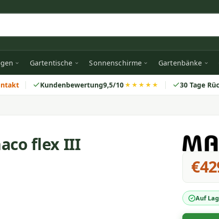
egen
Gartentische
Sonnenschirme
Gartenbänke
ontakt
Kundenbewertung
9,5/10
30 Tage Rü
★★★★★
o flex III
€42
Auf Lag