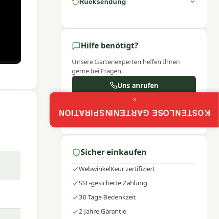
Rücksendung
 ist
ch zu
Hilfe benötigt?
erzeit
Unsere Gartenexperten helfen Ihnen
gerne bei Fragen.
. Der
Uns anrufen
×
WhatsApp
KOSTENLOSE GARTENINSPIRATION
Mo–Fr: 9:00–17:30
r und
enden
en.
Sicher einkaufen
WebwinkelKeur zertifiziert
SSL-gesicherte Zahlung
akt
30 Tage Bedenkzeit
nser
2 Jahre Garantie