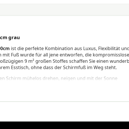
0cm grau
00cm
ist die perfekte Kombination aus Luxus, Flexibilität un
m mit Fuß wurde für all jene entworfen, die kompromisslos
oßzügigen 9 m² großen Stoffes schaffen Sie einen wunder
hrem Esstisch, ohne dass der Schirmfuß im Weg steht.
en den Schirm mühelos drehen, neigen und mit der Sonne
en, mit einem Stoff aus 100% Polyester (220g/m²) mit PA-
ervorragenden Schutz vor UV-Strahlung (UV 50+) und ist z
o Funktionalität und Aussehen zusammenkommen.
Monaco flex III 300x300cm
 über einen soliden anthrazitfarbenen Rahmen und acht st
leibt. Der Schirm ist mit Windfanganöffnungen ausgestatte