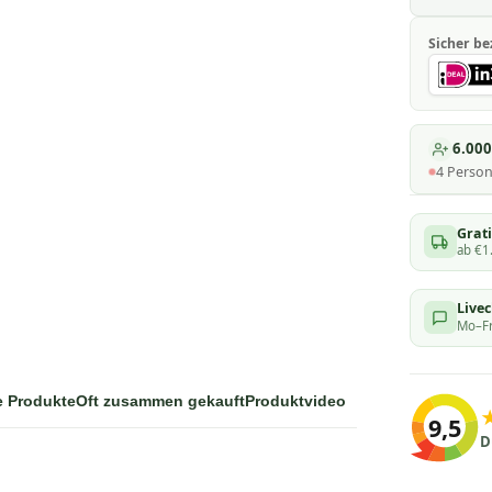
Sicher be
6.00
4
Perso
Grati
ab €1
Live
Mo–Fr
e Produkte
Oft zusammen gekauft
Produktvideo
9,5
D