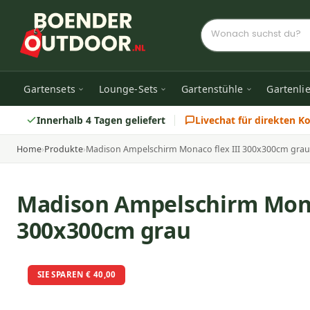
Gartensets
Lounge-Sets
Gartenstühle
Gartenli
Innerhalb 4 Tagen geliefert
Livechat für direkten K
Home
›
Produkte
›
Madison Ampelschirm Monaco flex III 300x300cm grau
Madison Ampelschirm Monac
300x300cm grau
SIE SPAREN € 40,00