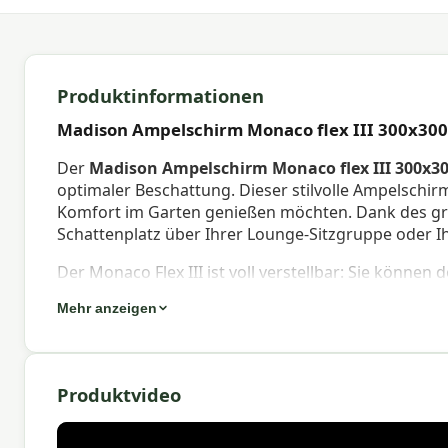
Produktinformationen
Madison Ampelschirm Monaco flex III 300x30
Der
Madison Ampelschirm Monaco flex III 300x3
optimaler Beschattung. Dieser stilvolle Ampelschir
Komfort im Garten genießen möchten. Dank des gr
Schattenplatz über Ihrer Lounge-Sitzgruppe oder I
Der Monaco Flex III ist voll verstellbar: Sie könn
mitbewegen. Hergestellt aus hochwertigen Materiali
Mehr anzeigen
Beschichtung, bietet dieser Ampelschirm mit Fuß h
wasserabweisend. Ideal für jede Außenanlage, w
Eigenschaften Madison Ampelschirm 
Produktvideo
Der
Monaco Flex III Ampelschirm mit Fuß
verfügt
Streben, wodurch der Stoff immer straff gespannt b