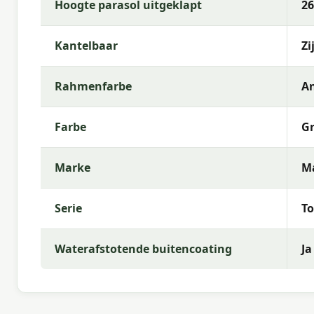
Hoogte parasol uitgeklapt
2
Warum Madison?
Kantelbaar
Zi
Mit
Madison
entscheiden Sie sich für hochwertige
Verhältnis. Wir bieten ein umfangreiches Sortiment
beste Wahl für Ihren Außenbereich treffen können.
Rahmenfarbe
An
Farbe
G
Marke
M
Serie
To
Waterafstotende buitencoating
Ja