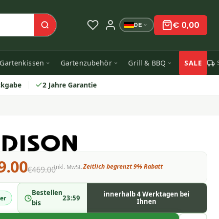
€ 0,00
DE
Gartenkissen
Gartenzubehör
Grill & BBQ
SALE
ckgabe
2 Jahre Garantie
9.00
Zeitlich begrenzt 9% Rabatt
Inkl. MwSt.
€469.00
Bestellen
innerhalb 4 Werktagen bei
23:59
er
Ihnen
bis