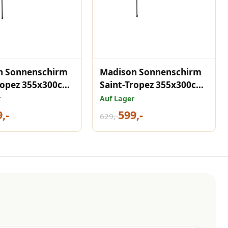
n Sonnenschirm
Madison Sonnenschirm
ropez 355x300cm
Saint-Tropez 355x300cm
Saphirblau
r
Auf Lager
,-
599,-
629,-