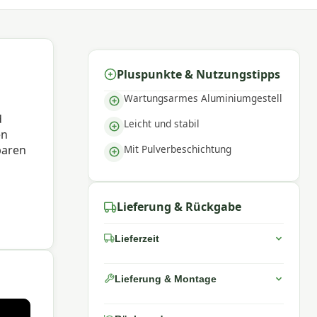
Pluspunkte & Nutzungstipps
Wartungsarmes Aluminiumgestell
d
Leicht und stabil
en
Mit Pulverbeschichtung
baren
Lieferung & Rückgabe
udem
Lieferzeit
Lieferung & Montage
abile
t, die