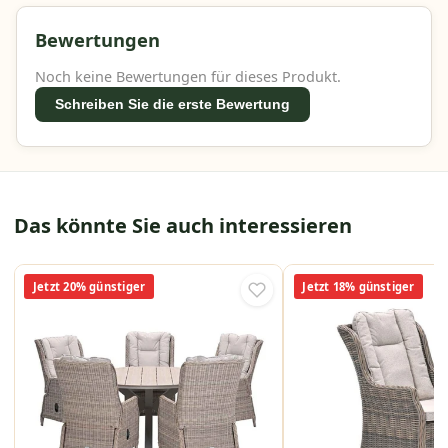
und jahrelang schön. Der Edison-Tisch mit
Vironwood-Platte verleiht dem Set eine warme,
Bewertungen
natürliche Teakholz-Optik. Zusammen bilden sie
ein komplettes Outdoor-Set, das viele Saisons
Noch keine Bewertungen für dieses Produkt.
lang hält.
Schreiben Sie die erste Bewertung
Das könnte Sie auch interessieren
Jetzt 20% günstiger
Jetzt 18% günstiger