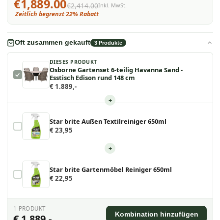
€1,889.00
€2,414.00
Inkl. MwSt.
Zeitlich begrenzt 22% Rabatt
Oft zusammen gekauft
3
Produkte
DIESES PRODUKT
Osborne Gartenset 6-teilig Havanna Sand -
Esstisch Edison rund 148 cm
€ 1.889,-
+
Star brite Außen Textilreiniger 650ml
€ 23,95
+
Star brite Gartenmöbel Reiniger 650ml
€ 22,95
1
PRODUKT
Kombination hinzufügen
€ 1.889,-