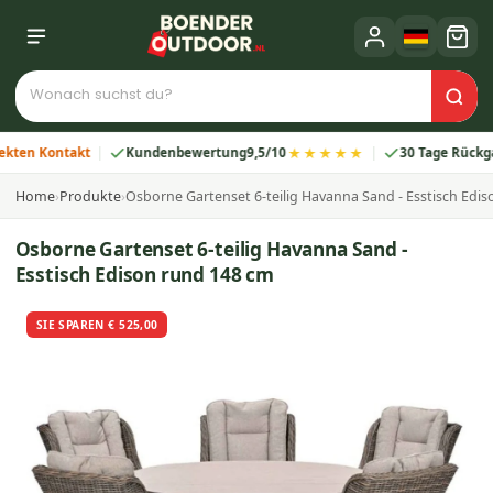
★★★★★
 Kontakt
Kundenbewertung
9,5/10
30 Tage Rückgabe
Home
›
Produkte
›
Osborne Gartenset 6-teilig Havanna Sand - Esstisch Edi
Osborne Gartenset 6-teilig Havanna Sand -
Esstisch Edison rund 148 cm
SIE SPAREN € 525,00