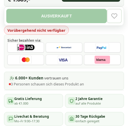
AUSVERKAUFT
VERLAN
Vorübergehend nicht verfügbar
Sicher bezahlen via:
Pay
Pal
VISA
klarna
6.000+ Kunden
vertrauen uns
3
Personen schauen
sich dieses Produkt an
Gratis Lieferung
2 Jahre Garantie
ab €1.000
auf alle Produkte
Livechat & Beratung
30 Tage Rückgabe
Mo–Fr 9:00–17:30
einfach geregelt