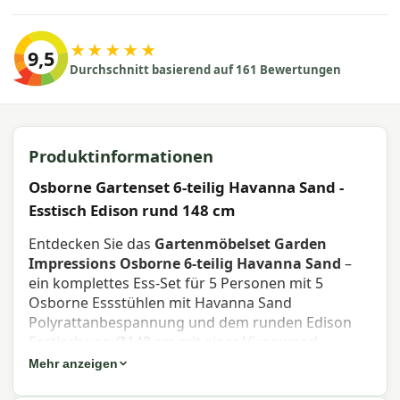
★★★★★
9,5
Durchschnitt basierend auf 161 Bewertungen
Produktinformationen
Osborne Gartenset 6-teilig Havanna Sand -
Esstisch Edison rund 148 cm
Entdecken Sie das
Gartenmöbelset Garden
Impressions Osborne 6-teilig Havanna Sand
–
ein komplettes Ess-Set für 5 Personen mit 5
Osborne Essstühlen mit Havanna Sand
Polyrattanbespannung und dem runden Edison
Esstisch von Ø148 cm mit einer Vironwood
Teakholz-Optik-Tischplatte. Eine warme und
Mehr anzeigen
zeitlose Kombination für eine stimmungsvolle