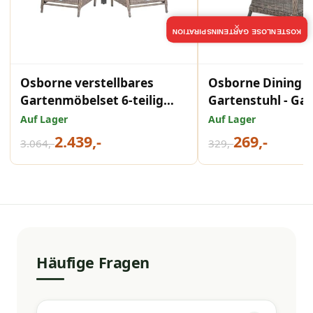
×
KOSTENLOSE GARTENINSPIRATION
Osborne verstellbares
Osborne Dining
Gartenmöbelset 6-teilig
Gartenstuhl - Ga
Vintage Willow mit Edison
Impressions
Auf Lager
Auf Lager
Gartentisch rund 148 cm
2.439,-
269,-
3.064,-
329,-
Light Teak Vironwood
Häufige Fragen