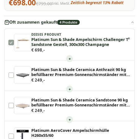
€698.00
Zeitlich begrenzt 13% Rabatt
€799.00
Inkl. MwSt.
Oft zusammen gekauft
4
Produkte
DIESES PRODUKT
Platinum Sun & Shade Ampelschirm Challenger T²
Sandstone Gestell, 300x300 Champagne
€ 698,-
+
Platinum Sun & Shade Ceramica Anthrazit 90 kg
befüllbarer Premium-Sonnenschirmständer mit
Lenkrollen für Ampelschirme.
€ 249,-
+
Platinum Sun & Shade Ceramica Sandstone 90 kg
befüllbarer Premium-Sonnenschirmständer mit
Lenkrollen für Ampelschirme.
€ 249,-
+
Platinum AeroCover Ampelschirmhülle
H260x55/60