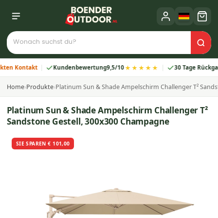
★★★★★
 Kontakt
Kundenbewertung
9,5/10
30 Tage Rückgabe
Home
›
Produkte
›
Platinum Sun & Shade Ampelschirm Challenger T² Sand
Platinum Sun & Shade Ampelschirm Challenger T²
Sandstone Gestell, 300x300 Champagne
SIE SPAREN € 101,00