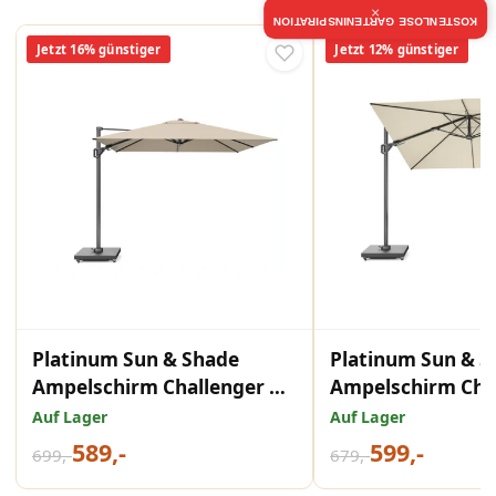
×
KOSTENLOSE GARTENINSPIRATION
Jetzt 16% günstiger
Jetzt 12% günstiger
Platinum Sun & Shade
Platinum Sun & S
Ampelschirm Challenger T²
Ampelschirm Chal
premium 350x260
premium 300x30
Auf Lager
Auf Lager
Champagner.
Champagne.
589,-
599,-
699,-
679,-