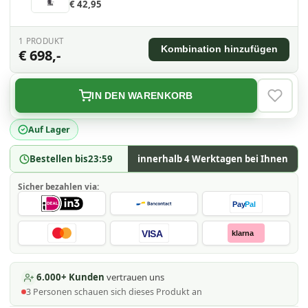
€ 42,95
1
PRODUKT
Kombination hinzufügen
€ 698,-
IN DEN WARENKORB
VERLAN
Auf Lager
Bestellen bis
23:59
innerhalb 4 Werktagen bei Ihnen
Sicher bezahlen via:
Pay
Pal
VISA
klarna
6.000+ Kunden
vertrauen uns
3
Personen schauen
sich dieses Produkt an