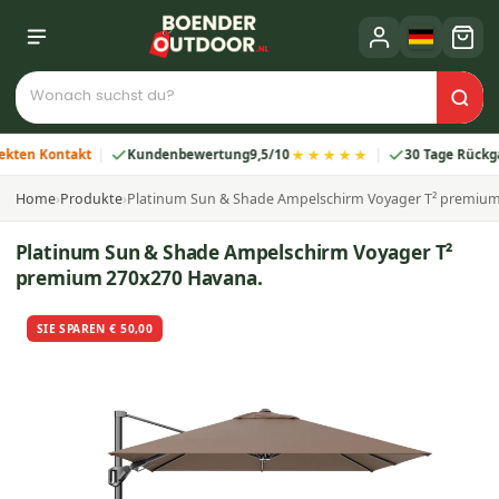
★★★★★
n Kontakt
Kundenbewertung
9,5/10
30 Tage Rückgabe
Home
›
Produkte
›
Platinum Sun & Shade Ampelschirm Voyager T² premium
Platinum Sun & Shade Ampelschirm Voyager T²
premium 270x270 Havana.
SIE SPAREN € 50,00