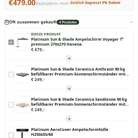
€479.00
Zeitlich begrenzt 9% Rabatt
€529.00
Inkl. MwSt.
Oft zusammen gekauft
4
Produkte
DIESES PRODUKT
Platinum Sun & Shade Ampelschirm Voyager T²
premium 270x270 Havana.
€ 479,-
+
Platinum Sun & Shade Ceramica Anthrazit 90 kg
befüllbarer Premium-Sonnenschirmständer mit
Lenkrollen für Ampelschirme.
€ 249,-
+
Platinum Sun & Shade Ceramica Sandstone 90 kg
befüllbarer Premium-Sonnenschirmständer mit
Lenkrollen für Ampelschirme.
€ 249,-
+
Platinum AeroCover Ampelschirmhülle
H250x55/60