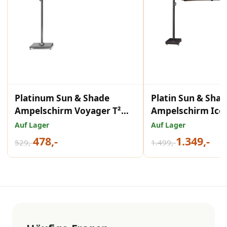
Platinum Sun & Shade
Platin Sun & Sha
Ampelschirm Voyager T²
Ampelschirm Ico
Premium 270x270 Faded
Premium 400x300
Auf Lager
Auf Lager
Black.
478,-
1.349,-
529,-
1.499,-