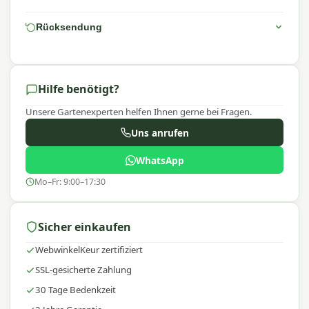
Benötigen Sie weitere Informationen oder
Rücksendung
Beratung?
Kontaktieren Sie uns gerne per E-Mail, Telefon oder
WhatsApp. Unsere Spezialisten helfen Ihnen gerne
Hilfe benötigt?
weiter!
Unsere Gartenexperten helfen Ihnen gerne bei Fragen.
Warum Platinum?
Uns anrufen
Platinum ist bekannt für hochwertige Sonnenschirme
WhatsApp
und Gartenaccessoires mit einem ausgezeichneten
Mo–Fr: 9:00–17:30
Preis-Leistungs-Verhältnis. Sie profitieren von
Innovation, Langlebigkeit und Benutzerfreundlichkeit –
ideal für jeden Außenbereich.
Sicher einkaufen
WebwinkelKeur zertifiziert
SSL-gesicherte Zahlung
30 Tage Bedenkzeit