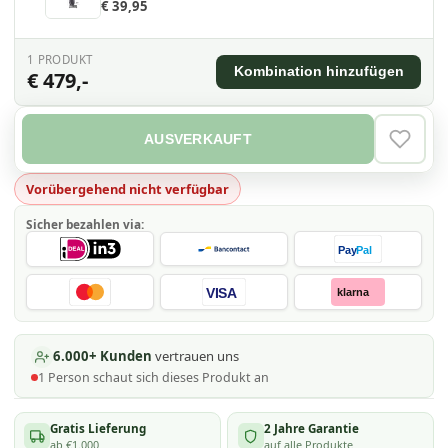
€ 39,95
1
PRODUKT
Kombination hinzufügen
€ 479,-
AUSVERKAUFT
VERLAN
Vorübergehend nicht verfügbar
Sicher bezahlen via:
Pay
Pal
VISA
klarna
6.000+ Kunden
vertrauen uns
1
Person schaut
sich dieses Produkt an
Gratis Lieferung
2 Jahre Garantie
ab €1.000
auf alle Produkte