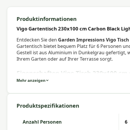
Produktinformationen
Vigo Gartentisch 230x100 cm Carbon Black Lig
Entdecken Sie den
Garden Impressions Vigo Tisch
Gartentisch bietet bequem Platz für 6 Personen und
Gestell ist aus Aluminium in Dunkelgrau gefertigt, 
Ihrem Garten oder auf Ihrer Terrasse sorgt.
Eigenschaften Vigo Tisch 230x100 cm 
Mehr anzeigen
Breite
: 100 cm
Länge
: 230 cm
Höhe
: 73 cm
Tisch - Breite Platte
: 100 cm
Produktspezifikationen
Tisch - Länge Platte
: 230 cm
Verpackung LxBxH
: 10 x 233 x 104 cm
Material Möbelgestell
: Aluminium
Anzahl Personen
6
Farbe Gestell
: Dunkelgrau