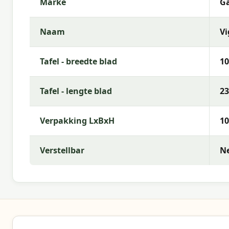
Marke
Ga
Naam
Vi
Tafel - breedte blad
1
Tafel - lengte blad
2
Verpakking LxBxH
10
Verstellbar
N