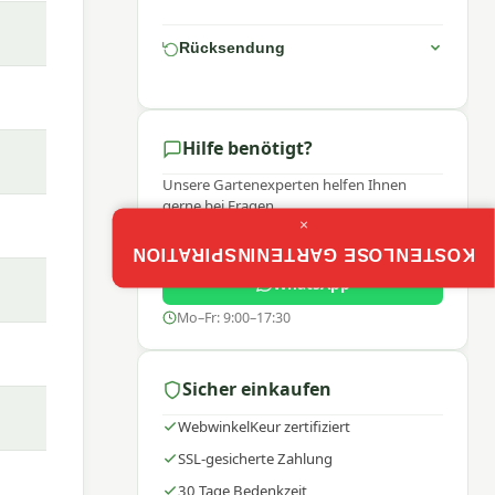
Rücksendung
Hilfe benötigt?
stell
Unsere Gartenexperten helfen Ihnen
rem
gerne bei Fragen.
nter
×
Uns anrufen
KOSTENLOSE GARTENINSPIRATION
WhatsApp
Mo–Fr: 9:00–17:30
ns
am von
Sicher einkaufen
WebwinkelKeur zertifiziert
SSL-gesicherte Zahlung
damit
30 Tage Bedenkzeit