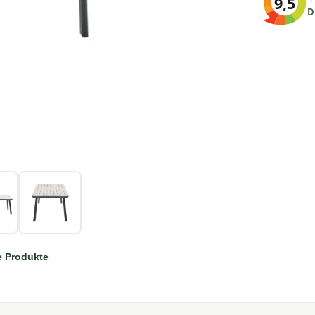
9,5
D
e Produkte