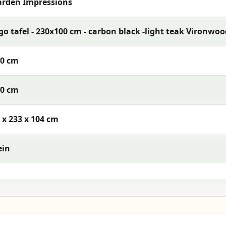
rden Impressions
go tafel - 230x100 cm - carbon black -light teak Vironwo
00 cm
30 cm
 x 233 x 104 cm
ein