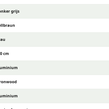
können.
nker grijs
llbraun
rau
30 cm
luminium
ironwood
luminium