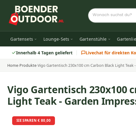
Gartensets
Lounge-Sets
Gartenstühle
Gartenli
Innerhalb 4 Tagen geliefert
Livechat für direkten K
Home
›
Produkte
›
Vigo Gartentisch 230x100 cm Carbon Black Light Teak 
Vigo Gartentisch 230x100 
Light Teak - Garden Impres
SIE SPAREN € 80,00