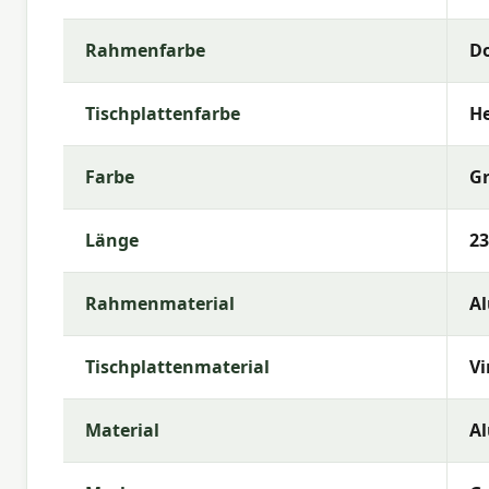
Sie die beste Wahl für Ihren Außenbereich treffen 
Rahmenfarbe
Do
Tischplattenfarbe
He
Farbe
G
Länge
2
Rahmenmaterial
A
Tischplattenmaterial
V
Material
A