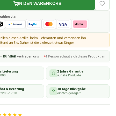
IN DEN WARENKORB
VERLAN
zahlen via:
VISA
klarna
Pay
Pal
tellen diesen Artikel beim Lieferanten und versenden ihn
ßend an Sie. Daher ist die Lieferzeit etwas länger.
0+ Kunden
vertrauen uns
1
Person schaut
sich dieses Produkt an
s Lieferung
2 Jahre Garantie
.000
auf alle Produkte
chat & Beratung
30 Tage Rückgabe
 9:00–17:30
einfach geregelt
★★★★★