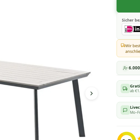
Sicher be
Wir bes
anschlie
6.00
Grati
ab €1
Live
Mo–Fr