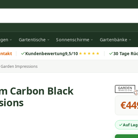
egen
Gartentische
Sonnenschirme
Gartenbänke
ontakt
Kundenbewertung
9,5/10
30 Tage Rü
★★★★★
- Garden Impressions
cm Carbon Black
sions
€44
Auf Lag