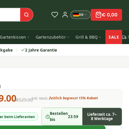
€ 0,00
DE
Gartenkissen
Gartenzubehör
Grill & BBQ
SALE
ckgabe
2 Jahre Garantie
9.00
Zeitlich begrenzt 15% Rabatt
Inkl. MwSt.
€529.00
Bestellen
Lieferzeit ca. 7–
23:59
er beim Lieferanten
8 Werktage
bis