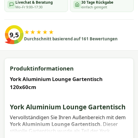
Livechat & Beratung
30 Tage Rückgabe
Mo–Fr 9:00–17:30
einfach geregelt
★★★★★
9,5
Durchschnitt basierend auf 161 Bewertungen
Produktinformationen
York Aluminium Lounge Gartentisch
120x60cm
York Aluminium Lounge Gartentisch
Vervollständigen Sie Ihren Außenbereich mit dem
York Aluminium Lounge Gartentisch
. Dieser
stilvolle Gartentisch wurde als Teil der York
Lounge-Garnitur
entworfen, steht aber dank