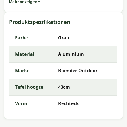
Mehr anzeigen
seines zeitlosen Designs und der hochwertigen
Verarbeitung auch perfekt für sich allein. Ein
idealer Ort für Getränke, Snacks oder Dekoration
Produktspezifikationen
an langen Sommerabenden.
Eigenschaften York Aluminium Lounge
Farbe
Grau
Gartentisch
Material
Aluminium
Der Gartentisch hat großzügige Abmessungen
von
120×60×43 cm
, was ausreichend Platz zum
bequemen Essen oder Abstellen von Accessoires
Marke
Boender Outdoor
bietet. Der Rahmen ist aus pulverbeschichtetem
Aluminium gefertigt, was Stabilität,
Wetterbeständigkeit und eine lange Lebensdauer
Tafel hoogte
43cm
garantiert.
Das schlanke Design in Kombination mit dem
Vorm
Rechteck
pflegeleichten Material macht diesen Tisch sehr
gut für den Außenbereich geeignet. Die subtilen
Linien und die neutrale Farbgebung passen