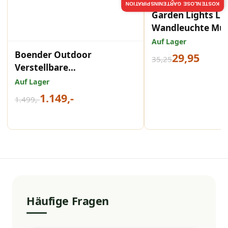
×
KOSTENLOSE GARTENINSPIRATION
Garden Lights LE
Wandleuchte Mur
warmweißes Lich
Auf Lager
Boender Outdoor
29,95
35,25
Verstellbare
Loungegarnitur 3-teilig
Auf Lager
1.149,-
1.499,-
Häufige Fragen