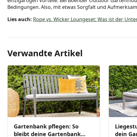
einzigartigen Vorteile. Bei Boender Outdoor Gartenmöbel
Bedingungen. Also, mit etwas Sorgfalt und Aufmerksamk
Lies auch:
Rope vs. Wicker Loungeset: Was ist der Unte
Verwandte Artikel
Gartenbank pflegen: So
Liegestu
bleibt deine Gartenbank
dein Ga