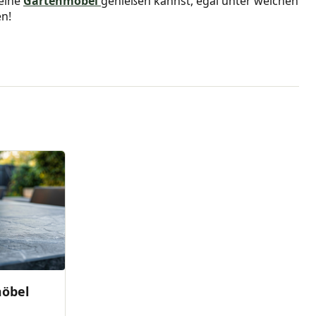
deine
Gartenmöbel
genießen kannst, egal unter welchen
n!
öbel