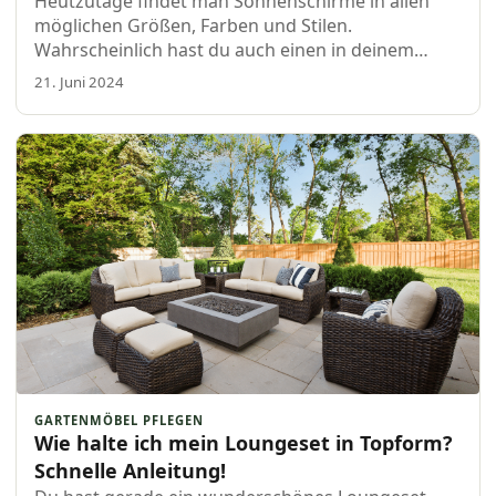
Heutzutage findet man Sonnenschirme in allen
möglichen Größen, Farben und Stilen.
Wahrscheinlich hast du auch einen in deinem
Garten stehen. Sonnenschirme sind großartig,
21. Juni 2024
aber sie brauchen etwas Liebe und
Aufmerksamkeit â€¦
GARTENMÖBEL PFLEGEN
Wie halte ich mein Loungeset in Topform?
Schnelle Anleitung!