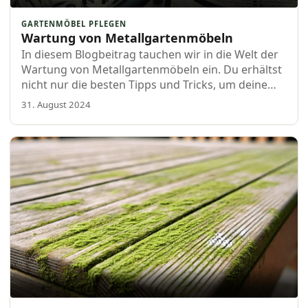
GARTENMÖBEL PFLEGEN
Wartung von Metallgartenmöbeln
In diesem Blogbeitrag tauchen wir in die Welt der
Wartung von Metallgartenmöbeln ein. Du erhältst
nicht nur die besten Tipps und Tricks, um deine
Möbel vor Rost und Verfärbungen zu schützen,
31. August 2024
sondern auch einfache…