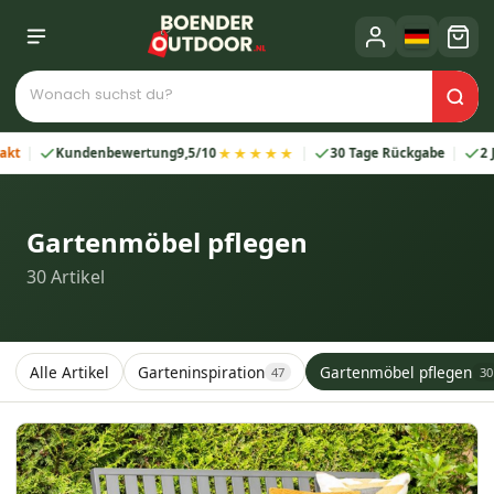
★★★★★
tung
9,5/10
30 Tage Rückgabe
2 Jahre Garantie
I
Gartenmöbel pflegen
30
Artikel
Alle Artikel
Garteninspiration
Gartenmöbel pflegen
47
30