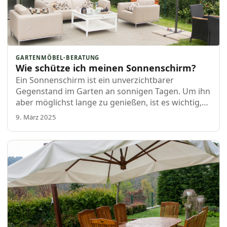
GARTENMÖBEL-BERATUNG
Wie schütze ich meinen Sonnenschirm?
Ein Sonnenschirm ist ein unverzichtbarer
Gegenstand im Garten an sonnigen Tagen. Um ihn
aber möglichst lange zu genießen, ist es wichtig,
deinen Sonnenschirm gut vor verschiedenen
9. März 2025
Wetterbedingungen zu schützenâ€¦