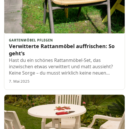
GARTENMÖBEL PFLEGEN
Verwitterte Rattanmöbel auffrischen: So
geht's
Hast du ein schönes Rattanmöbel-Set, das
inzwischen etwas verwittert und matt aussieht?
Keine Sorge – du musst wirklich keine neuen
Möbel kaufen. Mit ein paar einfachen Schritten
7. Mai 2025
sieht dein Rattanmöbel bald wieder frisch und
einladend aus...