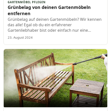
GARTENMÖBEL PFLEGEN
Grünbelag von deinen Gartenmöbeln
entfernen
Grünbelag auf deinen Gartenmöbeln? Wir kennen
das alle! Egal ob du ein erfahrener
Gartenliebhaber bist oder einfach nur eine
saubere Terrasse genießen möchtest, diese
23. August 2024
lästigen grünen Flecken können …