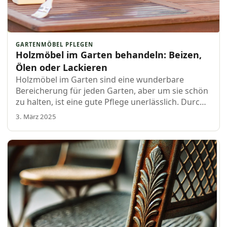
GARTENMÖBEL PFLEGEN
Holzmöbel im Garten behandeln: Beizen,
Ölen oder Lackieren
Holzmöbel im Garten sind eine wunderbare
Bereicherung für jeden Garten, aber um sie schön
zu halten, ist eine gute Pflege unerlässlich. Durch
die richtige Behandlung verlängerst du nicht nur
3. März 2025
die Lebensdauer deiner Möbel…