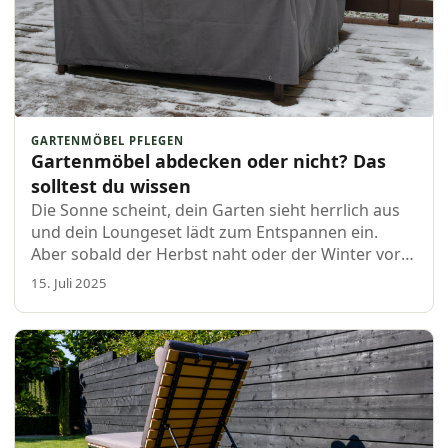
GARTENMÖBEL PFLEGEN
Gartenmöbel abdecken oder nicht? Das
solltest du wissen
Die Sonne scheint, dein Garten sieht herrlich aus
und dein Loungeset lädt zum Entspannen ein.
Aber sobald der Herbst naht oder der Winter vor
der Tür steht, stellt sich die Frage: Solltest du
15. Juli 2025
Gartenmöbel eige…