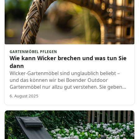
GARTENMÖBEL PFLEGEN
Wie kann Wicker brechen und was tun Sie
dann
Wicker-Gartenmöbel sind unglaublich beliebt –
und das können wir bei Boender Outdoor
Gartenmöbel nur allzu gut verstehen. Sie geben
deinem Garten einen luxuriösen, natürlichen Look
6. August 2025
und sitzen herrlich bequem. Aber w…