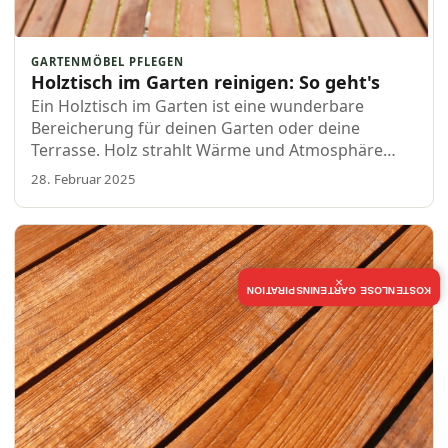
GARTENMÖBEL PFLEGEN
Holztisch im Garten reinigen: So geht's
Ein Holztisch im Garten ist eine wunderbare
Bereicherung für deinen Garten oder deine
Terrasse. Holz strahlt Wärme und Atmosphäre
aus, benötigt aber etwas Liebe und
28. Februar 2025
Aufmerksamkeit, um schön zu bleiben. In diesem
Blog erklären wir dir Schritt fürâ€¦
×
KOSTENLOSE GARTENINSPIRATION