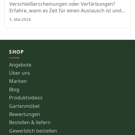
Verschleißerscheinungen oder Verfärbungen?
Erfahre, wann es Zeit für einen Austausch ist und
ob du dies selbst tun kannst.
5. Mai 2026
SHOP
Angebote
Über uns
Marken
Blog
Produktvideos
Gartenmöbel
Bewertungen
Bestellen & liefern
Gewerblich bestellen