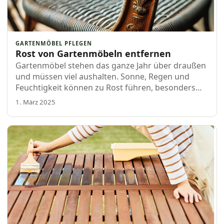
GARTENMÖBEL PFLEGEN
Rost von Gartenmöbeln entfernen
Gartenmöbel stehen das ganze Jahr über draußen
und müssen viel aushalten. Sonne, Regen und
Feuchtigkeit können zu Rost führen, besonders
bei Metallmöbeln. Glücklicherweise musst du nicht
1. März 2025
sofort neue Möbel kaufen, wenn du ein paar Ro…