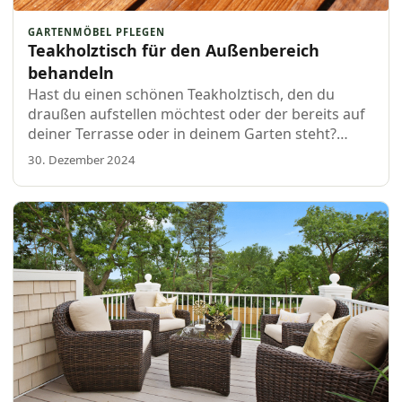
GARTENMÖBEL PFLEGEN
Teakholztisch für den Außenbereich
behandeln
Hast du einen schönen Teakholztisch, den du
draußen aufstellen möchtest oder der bereits auf
deiner Terrasse oder in deinem Garten steht?
Dann möchtest du natürlich so lange wie möglich
30. Dezember 2024
Freude daran haben. Teakholz ist von Natur aus
gut beständig…