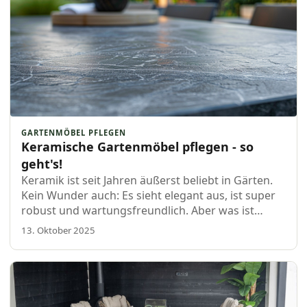
GARTENMÖBEL PFLEGEN
Keramische Gartenmöbel pflegen - so
geht's!
Keramik ist seit Jahren äußerst beliebt in Gärten.
Kein Wunder auch: Es sieht elegant aus, ist super
robust und wartungsfreundlich. Aber was ist
Keramik eigentlich genau? Und wie sorgst du
13. Oktober 2025
dafür, dass deine Keramik…