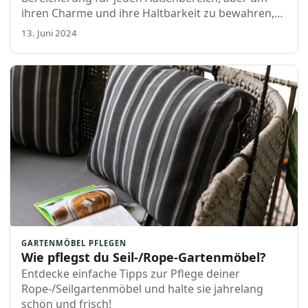
ihren Charme und ihre Haltbarkeit zu bewahren,
ist es wichtig, sie richtig zu pflegen. Egal ob du
13. Juni 2024
eine gemütliche Sitzecke für sommerliche
Grillabende geschaffen hast oder einen
Entspannungsplatz für ruhige Momente mit
einem Buch…
GARTENMÖBEL PFLEGEN
Wie pflegst du Seil-/Rope-Gartenmöbel?
Entdecke einfache Tipps zur Pflege deiner
Rope-/Seilgartenmöbel und halte sie jahrelang
schön und frisch!