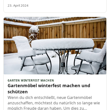
beliebt für Gartenmöbel, weil es stark ist und gut
23. April 2024
aussieht. Hast du gerade Teak...
GARTEN WINTERFEST MACHEN
Gartenmöbel winterfest machen und
schützen
Wenn du dich entschließt, neue Gartenmöbel
anzuschaffen, möchtest du natürlich so lange wie
möglich Freude daran haben. Um dies zu