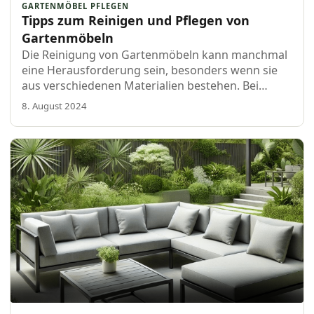
GARTENMÖBEL PFLEGEN
Tipps zum Reinigen und Pflegen von
Gartenmöbeln
Die Reinigung von Gartenmöbeln kann manchmal
eine Herausforderung sein, besonders wenn sie
aus verschiedenen Materialien bestehen. Bei
Boender Outdoor Gartenmöbeln möchten wir dir
8. August 2024
gerne helfen, deine Gartenmöbel in …