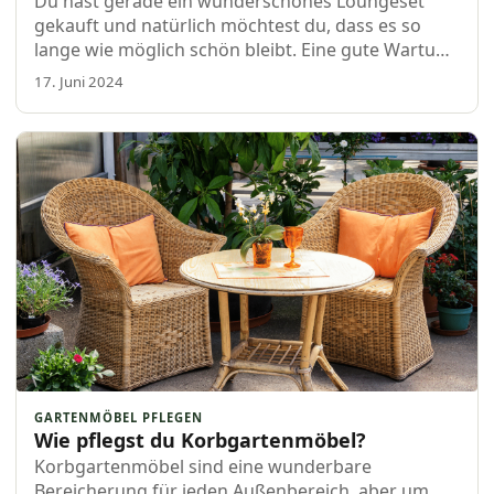
Du hast gerade ein wunderschönes Loungeset
gekauft und natürlich möchtest du, dass es so
lange wie möglich schön bleibt. Eine gute Wartung
ist der Schlüssel zu jahrelanger Freude mit deinem
17. Juni 2024
Loungeset. In diesem Blog teilen wir hâ€¦
GARTENMÖBEL PFLEGEN
Wie pflegst du Korbgartenmöbel?
Korbgartenmöbel sind eine wunderbare
Bereicherung für jeden Außenbereich, aber um