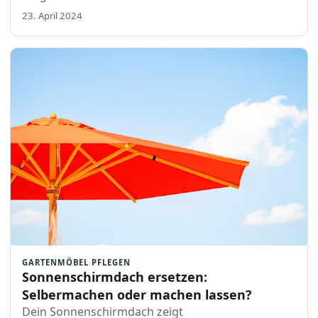
gewährleisten, ist es wichtig, deine Gartenmöbel
23. April 2024
richtig zu pflegen…
GARTENMÖBEL PFLEGEN
Sonnenschirmdach ersetzen:
Selbermachen oder machen lassen?
Dein Sonnenschirmdach zeigt