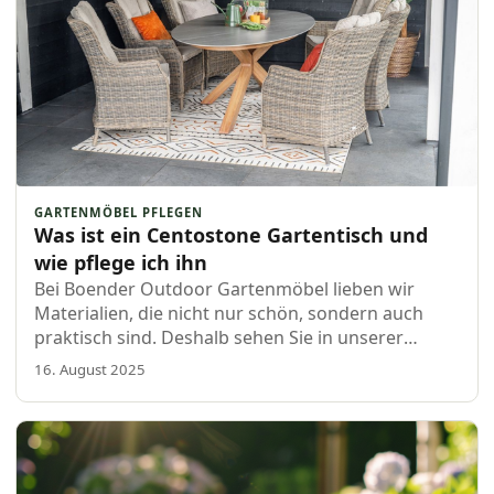
GARTENMÖBEL PFLEGEN
Was ist ein Centostone Gartentisch und
wie pflege ich ihn
Bei Boender Outdoor Gartenmöbel lieben wir
Materialien, die nicht nur schön, sondern auch
praktisch sind. Deshalb sehen Sie in unserer
Kollektion immer häufiger Tische mit einer
16. August 2025
Centostone-Platte. Aber was ist Ceâ€¦