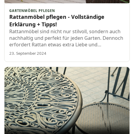
GARTENMÖBEL PFLEGEN
Rattanmöbel pflegen - Vollständige
Erklärung + Tipps!
Rattanmöbel sind nicht nur stilvoll, sondern auch
nachhaltig und perfekt für jeden Garten. Dennoch
erfordert Rattan etwas extra Liebe und
Aufmerksamkeit, um es schön zu halten. In
23. September 2024
diesem Blogbeitrag teilen wir alle Tipps …