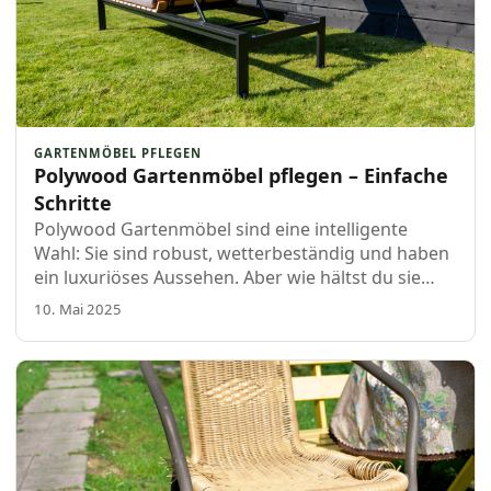
GARTENMÖBEL PFLEGEN
Polywood Gartenmöbel pflegen – Einfache
Schritte
Polywood Gartenmöbel sind eine intelligente
Wahl: Sie sind robust, wetterbeständig und haben
ein luxuriöses Aussehen. Aber wie hältst du sie
schön? Zum Glück ist die Wartung super einfach!
10. Mai 2025
In diesem Blog von Boender Outâ€¦