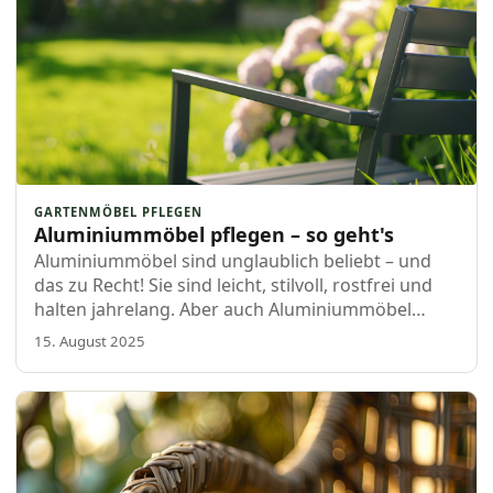
GARTENMÖBEL PFLEGEN
Aluminiummöbel pflegen – so geht's
Aluminiummöbel sind unglaublich beliebt – und
das zu Recht! Sie sind leicht, stilvoll, rostfrei und
halten jahrelang. Aber auch Aluminiummöbel
brauchen ab und zu etwas Liebe. Mit der richtigen
15. August 2025
Pfl…