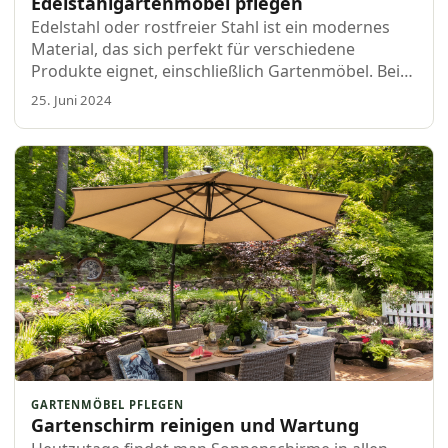
Edelstahlgartenmöbel pflegen
Edelstahl oder rostfreier Stahl ist ein modernes
Material, das sich perfekt für verschiedene
Produkte eignet, einschließlich Gartenmöbel. Bei
Boender Outdoor Gartenmöbeln bieten wir eine
25. Juni 2024
umfangreiche Kollektion von
Edelstahlgartenmöbeln, von kompletten
Gartensets bis zu luxuriösen Liegebetten. Obwohl
Edelstahl pflegeleicht ist, ist es nicht völlig
wartungsfrei. Möchtest du wissen, wie du deine
Edelstahlgartenmöbel am besten reinigst? Lese
weiter und entdecke unsere praktischen
Pflegetipps!
GARTENMÖBEL PFLEGEN
Gartenschirm reinigen und Wartung