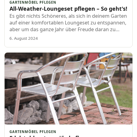
GARTENMÖBEL PFLEGEN
All-Weather-Loungeset pflegen – So geht's!
Es gibt nichts Schöneres, als sich in deinem Garten
auf einer komfortablen Loungeset zu entspannen,
aber um das ganze Jahr über Freude daran zu
haben, ist eine gute Wartung unerlässlich. Bei
6. August 2024
Boender Outdoor Gartenmöbeln wissen wir wie
kein anderer, wie wichtig es ist, deine…
GARTENMÖBEL PFLEGEN