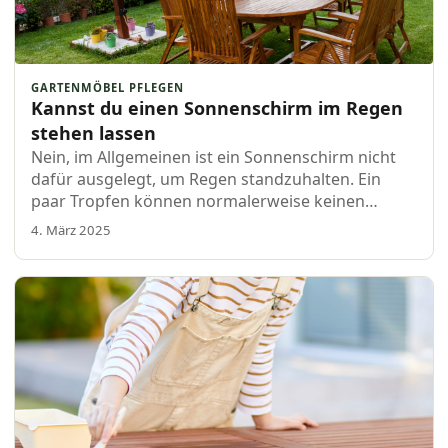
GARTENMÖBEL PFLEGEN
Kannst du einen Sonnenschirm im Regen
stehen lassen
Nein, im Allgemeinen ist ein Sonnenschirm nicht
dafür ausgelegt, um Regen standzuhalten. Ein
paar Tropfen können normalerweise keinen
Schaden anrichten, also wenn du unerwartet in
4. März 2025
einen Regenschauer gerätst, während du gerade
das Haus verlässt…