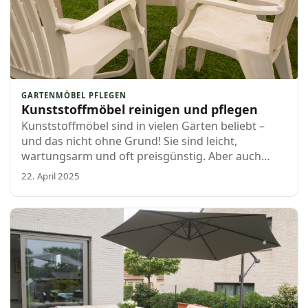
GARTENMÖBEL PFLEGEN
Kunststoffmöbel reinigen und pflegen
Kunststoffmöbel sind in vielen Gärten beliebt –
und das nicht ohne Grund! Sie sind leicht,
wartungsarm und oft preisgünstig. Aber auch
Kunststoffmöbel brauchen hin und wieder etwas
22. April 2025
Pflege. In diesem Blog erklären wir dir, wie du
deine Möbel schön hältst, wie du sie reinigst, und
ob du sie eigentlich einfach draußen stehen lassen
kannst.