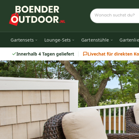
Gartensets
Lounge-Sets
Gartenstühle
Gartenli
Innerhalb 4 Tagen geliefert
Livechat für direkten K