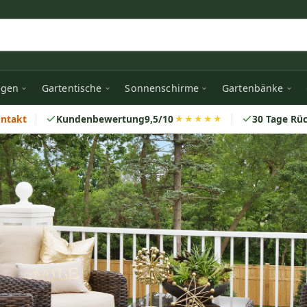
egen
Gartentische
Sonnenschirme
Gartenbänke
ontakt
Kundenbewertung
9,5/10
30 Tage Rü
★★★★★