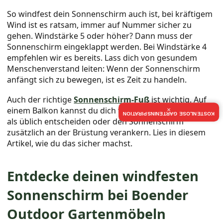
So windfest dein Sonnenschirm auch ist, bei kräftigem
Wind ist es ratsam, immer auf Nummer sicher zu
gehen. Windstärke 5 oder höher? Dann muss der
Sonnenschirm eingeklappt werden. Bei Windstärke 4
empfehlen wir es bereits. Lass dich von gesundem
Menschenverstand leiten: Wenn der Sonnenschirm
anfängt sich zu bewegen, ist es Zeit zu handeln.
Auch der richtige
Sonnenschirm-Fuß
ist wichtig. Auf
einem Balkon kannst du dich für einen schwereren Fuß
×
KOSTENLOSE GARTENINSPIRATION
als üblich entscheiden oder den Sonnenschirm
zusätzlich an der Brüstung verankern. Lies in diesem
Artikel, wie du das sicher machst.
Entdecke deinen windfesten
Sonnenschirm bei Boender
Outdoor Gartenmöbeln