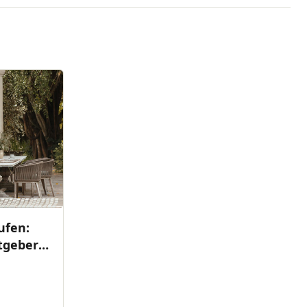
ufen:
tgeber