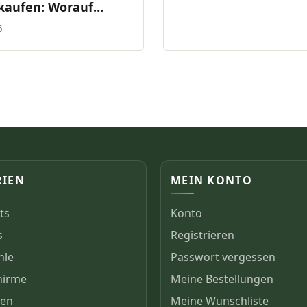
kaufen: Worauf
 du achten?
6
RIEN
MEIN KONTO
ts
Konto
s
Registrieren
hle
Passwort vergessen
hirme
Meine Bestellungen
gen
Meine Wunschliste