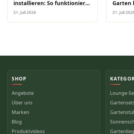
installieren: So funktioniert
Garten 
das Garden Lights 12V
solltest
21. Juli 2026
21. Juli 202
System
SHOP
KATEGO
Angebote
Lounge-Se
Über uns
Gartenset
Marken
Gartenstü
Blog
Sonnensc
Produktvideos
Gartenlie