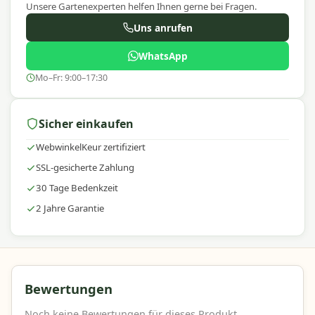
Unsere Gartenexperten helfen Ihnen gerne bei Fragen.
Mit
Madison
wählen Sie hochwertige
Uns anrufen
Gartenaccessoires mit einem ausgezeichneten
Preis-Leistungs-Verhältnis. Wir bieten eine große
WhatsApp
Auswahl, schnelle Lieferung und fachkundige
Beratung, damit Sie Ihren Außenbereich stilvoll
Mo–Fr: 9:00–17:30
und komfortabel einrichten können.
Sicher einkaufen
WebwinkelKeur zertifiziert
SSL-gesicherte Zahlung
30 Tage Bedenkzeit
2 Jahre Garantie
Bewertungen
Noch keine Bewertungen für dieses Produkt.