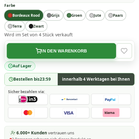
Farbe
Bordeaux Rood
Grijs
Groen
Jute
Paars
Terra
Zwart
Wird im Set von 4 Stück verkauft
IN DEN WARENKORB
VERLAN
Auf Lager
Bestellen bis
23:59
innerhalb 4 Werktagen bei Ihnen
Sicher bezahlen via:
Pay
Pal
VISA
klarna
6.000+ Kunden
vertrauen uns