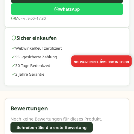
Platinum ist bekannt für hochwertige Sonnenschirme
WhatsApp
und Gartenaccessoires mit einem ausgezeichneten
Mo–Fr: 9:00–17:30
Preis-Leistungs-Verhältnis. Sie profitieren von
Innovation, Nachhaltigkeit und Benutzerfreundlichkeit –
ideal für jeden Außenbereich.
Sicher einkaufen
WebwinkelKeur zertifiziert
SSL-gesicherte Zahlung
×
KOSTENLOSE GARTENINSPIRATION
30 Tage Bedenkzeit
2 Jahre Garantie
Bewertungen
Noch keine Bewertungen für dieses Produkt.
Schreiben Sie die erste Bewertung