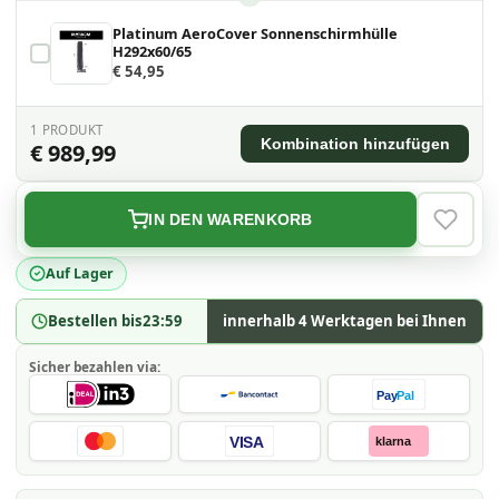
Platinum AeroCover Sonnenschirmhülle
H292x60/65
€ 54,95
1
PRODUKT
Kombination hinzufügen
€ 989,99
IN DEN WARENKORB
VERLAN
Auf Lager
Bestellen bis
23:59
innerhalb 4 Werktagen bei Ihnen
Sicher bezahlen via:
Pay
Pal
VISA
klarna