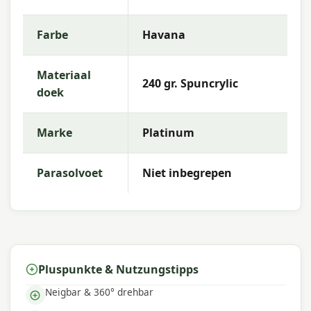
bis zu 2m73 hochschiebt. Schattenbereich| Bietet viel
Schatten, ohne den Schirm bewegen zu müssen, durch
Farbe
Havana
die T¹ rückwärtige Kippfunktion und den 360°
drehbaren Fuß. Stoffqualität| Der luxuriöse Multi-Tone
Materiaal
240 Gramm Spuncrylic Premium-Stoff in der Farbe
240 gr. Spuncrylic
doek
Havana bleibt lange schön, ist farbecht und bietet
optimalen Schutz vor der Sonne; bis zu 98% UV-Schutz.
Der Stoff ist mit einer wasser- und
Marke
Platinum
schmutzabweisenden Beschichtung und Stoffspannern
versehen. Schirmfuß| Der Schirm wird ohne Fuß
Parasolvoet
Niet inbegrepen
geliefert. Wir empfehlen, diesen Schirm auf einem
120kg Schirmfuß von Platinum Sun & Shade zu
platzieren. Diese sind mit Rollen ausgestattet, sodass
der Schirm leicht zu bewegen ist. Platinum Sun & Shade
bietet auch einen einzugrabenden Schirmfuß Concrete
(Art.-Nr. 6906) an. Der einzugrabende Schirmfuß ist
Pluspunkte & Nutzungstipps
vollständig im Boden versenkt. Dadurch haben Sie
mehr Platz auf Ihrer Terrasse. Der Einzugrabsockel ist
Neigbar & 360° drehbar
leicht zu installieren. Schirmschutzhülle| Halten Sie