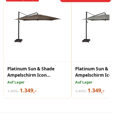
Platinum Sun & Shade
Platinum Sun & S
Ampelschirm Icon
Ampelschirm Ico
Premium 350x350 Havana.
Premium 400x30
Auf Lager
Auf Lager
Manhattan.
1.349,-
1.349,-
1.499,-
1.499,-