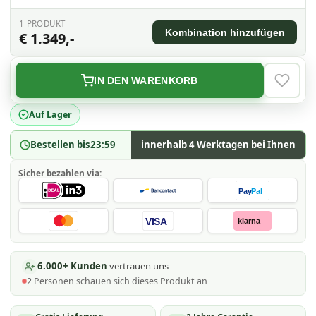
1
PRODUKT
Kombination hinzufügen
€ 1.349,-
IN DEN WARENKORB
VERLAN
Auf Lager
Bestellen bis
23:59
innerhalb 4 Werktagen bei Ihnen
Sicher bezahlen via:
Pay
Pal
VISA
klarna
6.000+ Kunden
vertrauen uns
2
Personen schauen
sich dieses Produkt an