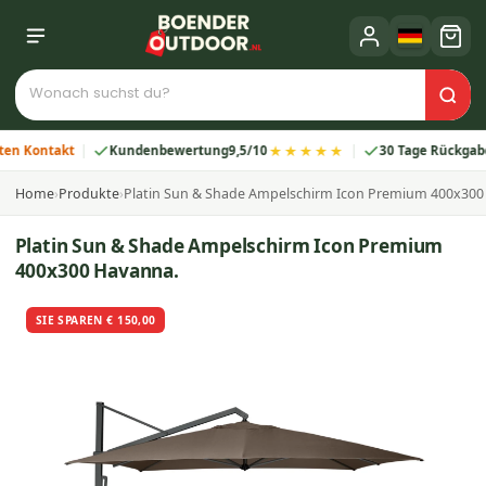
★★★★★
ontakt
Kundenbewertung
9,5/10
30 Tage Rückgabe
Home
›
Produkte
›
Platin Sun & Shade Ampelschirm Icon Premium 400x300
Platin Sun & Shade Ampelschirm Icon Premium
400x300 Havanna.
SIE SPAREN € 150,00