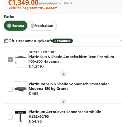
€1,349.00
€1,499.00
Inkl. MwSt.
Zeitlich begrenzt 10% Rabatt
Farbe
Havana
Manhattan
Oft zusammen gekauft
3
Produkte
DIESES PRODUKT
Platin Sun & Shade Ampelschirm Icon Premium
400x300 Havanna.
€ 1.349,-
+
Platinum Sun & Shade Sonnenschirmständer
Modena 150 kg Granit
€ 469,-
+
Platinum AeroCover Sonnenschirmhülle
H292x60/65
€ 54,95