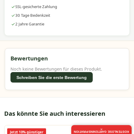
Langlebigkeit und Benutzerfreundlichkeit – ideal für
SSL-gesicherte Zahlung
jeden Außenbereich.
30 Tage Bedenkzeit
2 Jahre Garantie
Bewertungen
Noch keine Bewertungen für dieses Produkt.
Schreiben Sie die erste Bewertung
Das könnte Sie auch interessieren
×
Jetzt 10% günstiger
Jetzt 10% günstiger
KOSTENLOSE GARTENINSPIRATION